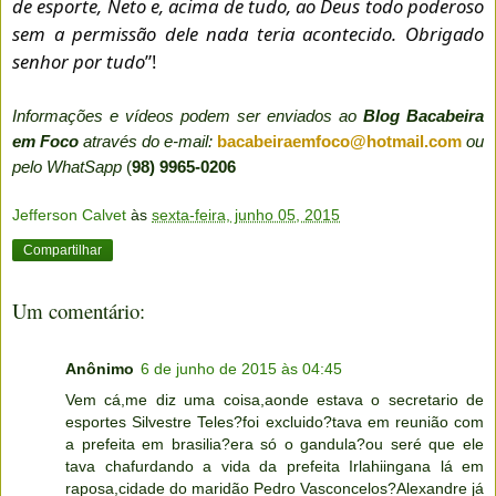
de esporte, Neto e, acima de tudo, ao Deus todo poderoso
sem a permissão dele nada teria acontecido. Obrigado
senhor por tudo
”!
Informações e vídeos podem ser enviados ao
Blog Bacabeira
em Foco
através do e-mail:
bacabeiraemfoco@hotmail.com
ou
pelo WhatSapp
(
98) 9965-0206
Jefferson Calvet
às
sexta-feira, junho 05, 2015
Compartilhar
Um comentário:
Anônimo
6 de junho de 2015 às 04:45
Vem cá,me diz uma coisa,aonde estava o secretario de
esportes Silvestre Teles?foi excluido?tava em reunião com
a prefeita em brasilia?era só o gandula?ou seré que ele
tava chafurdando a vida da prefeita Irlahiingana lá em
raposa,cidade do maridão Pedro Vasconcelos?Alexandre já