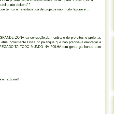
ais um projeto deixará desmatamento e lixo para o nosso povo?
elionato eleitoral"?
ue temos uma estatística de projetos não muito favorável ...
 GRANDE ZONA da corrupção,da mentira e de prefeitos e prefeitas
 atual governante.Disse no palanque que não precisava empregar a
EMPREGADO,TA TODO MUNDO NA FOLHA,tem gente ganhando sem
 é uma Zona!!