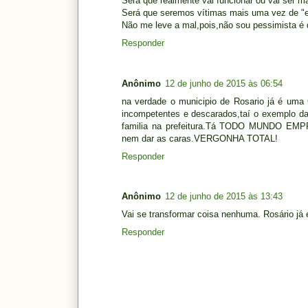
Será que realmente vai funcionar ou vai ser m
Será que seremos vítimas mais uma vez de "est
Não me leve a mal,pois,não sou pessimista é q
Responder
Anônimo
12 de junho de 2015 às 06:54
na verdade o municipio de Rosario já é uma
incompetentes e descarados,taí o exemplo da
familia na prefeitura.Tá TODO MUNDO 
nem dar as caras.VERGONHA TOTAL!
Responder
Anônimo
12 de junho de 2015 às 13:43
Vai se transformar coisa nenhuma. Rosário já
Responder