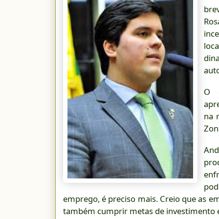
bre
Ros
inc
lo
din
aut
O d
apr
na 
Zon
And
pro
enf
pod
emprego, é preciso mais. Creio que as e
também cumprir metas de investimento em