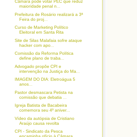
Câmara pode votar PEC que reduz
maioridade penal n...
Prefeitura de Rosário realizará a 3ª
Feira do proj...
Curso de Marketing Político
Eleitoral em Santa Rita
Site de Silas Malafaia sofre ataque
hacker com apo...
Comissão da Reforma Política
define plano de traba...
Advogado propõe CPI e
intervenção na Justiça do Ma...
IMAGEM DO DIA: Eletroágua 5
anos...
Pastor desmascara Petista na
comissão que debatia ...
Igreja Batista de Bacabeira
comemora seu 4º aniver...
Vídeo da autópsia de Cristiano
Araújo causa revolta
CPI - Sindicato da Pesca
encaminha ofício à Câmara...