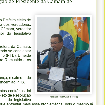
ção de Presidente da Câmara de
o Prefeito eleito de
ia dos vereadores,
a Câmara, vereador
r do legislativo
iretora da Câmara,
endo se candidatar
nho (PTB), Dineide
ere Romualdo a os
ança, é calmo e do
rtencem ao PTB.
s contrários, foi
jeto de Resolução
Vereador Romualdo (PTB)
te do legislativo
ue enfrentar mais essa problemática, pois o mesmo já