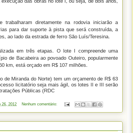
 execução das obras no lote I, ou seja, de dois anos,
 trabalharam diretamente na rodovia iniciarão a
ias para dar suporte à pista que será construída, a
s, ao lado da estrada de ferro São Luís/Teresina.
alizada em três etapas. O lote I compreende uma
ípio de Bacabeira ao povoado Outeiro, popularmente
60 km, está orçado em R$ 107 milhões.
pio de Miranda do Norte) tem um orçamento de R$ 63
sso licitatório seja mais ágil, os lotes II e III serão
ntratações Públicas (RDC
o 26, 2012
Nenhum comentário: