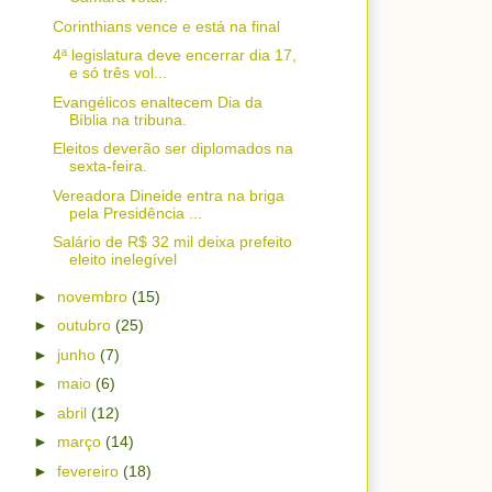
Corinthians vence e está na final
4ª legislatura deve encerrar dia 17,
e só três vol...
Evangélicos enaltecem Dia da
Bíblia na tribuna.
Eleitos deverão ser diplomados na
sexta-feira.
Vereadora Dineide entra na briga
pela Presidência ...
Salário de R$ 32 mil deixa prefeito
eleito inelegível
►
novembro
(15)
►
outubro
(25)
►
junho
(7)
►
maio
(6)
►
abril
(12)
►
março
(14)
►
fevereiro
(18)