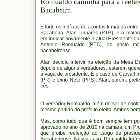
Romualdo caminha para a reelei
Bacabeira.
É forte os indícios de acordos firmados entre 
Bacabeira, Alan Linhares (PTB), e a maior
em indicar novamente o atual Presidente d
Antonio Romualdo (PTB), ao posto maio
bacabeirense.
Alan decidiu intervir na eleição da Mesa D
depois de alguns vereadores, estarem quer
à vaga de presidente. É o caso de Carvalhi
(PR) e Dino Neto (PPS). Alan, porém, pref
três.
O vereador Romualdo, além de ser de confi
mesmo partido do prefeito eleito. Ambos pe
Mas, como tudo que é bom sempre tem ponto
aprovado no ano de 2010 na câmara, um Pro
que proíbe reeleição ao cargo de presiden
Bacabeirense. Nesse caso, Romualdo terá q