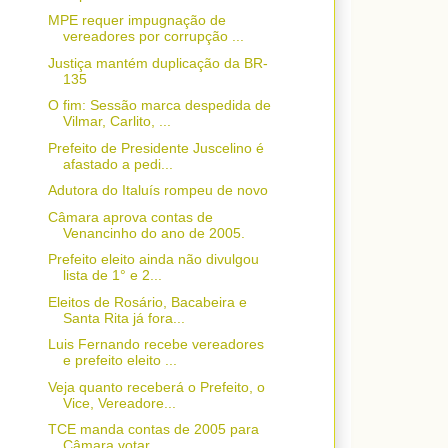
MPE requer impugnação de
vereadores por corrupção ...
Justiça mantém duplicação da BR-
135
O fim: Sessão marca despedida de
Vilmar, Carlito, ...
Prefeito de Presidente Juscelino é
afastado a pedi...
Adutora do Italuís rompeu de novo
Câmara aprova contas de
Venancinho do ano de 2005.
Prefeito eleito ainda não divulgou
lista de 1° e 2...
Eleitos de Rosário, Bacabeira e
Santa Rita já fora...
Luis Fernando recebe vereadores
e prefeito eleito ...
Veja quanto receberá o Prefeito, o
Vice, Vereadore...
TCE manda contas de 2005 para
Câmara votar.