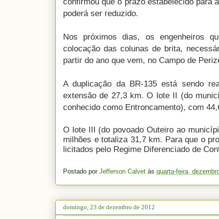
confirmou que o prazo estabelecido para a
poderá ser reduzido.
Nos próximos dias, os engenheiros que
colocação das colunas de brita, necessár
partir do ano que vem, no Campo de Perize
A duplicação da BR-135 está sendo re
extensão de 27,3 km. O lote II (do munic
conhecido como Entroncamento), com 44,
O lote III (do povoado Outeiro ao municí
milhões e totaliza 31,7 km. Para que o proce
licitados pelo Regime Diferenciado de Co
Postado por
Jefferson Calvet
às
quarta-feira, dezembr
domingo, 23 de dezembro de 2012