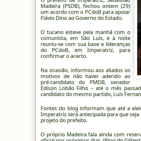
Madeira (PSDB), fechou ontem (29)
um acordo com o PCdoB para apoiar
Flávio Dino ao Governo do Estado.
O tucano esteve pela manhã com o
comunista, em São Luís, e à noite
reuniu-se com sua base e lideranças
do PCdoB, em Imperatriz, para
confirmar o acerto.
Na ocasião, informou aos aliados os
motivos de não haver aderido ao
pré-candidato do PMDB, senador
Edison Lobão Filho – até o mês passad
candidato do mesmo partido, Luís Fernand
Fontes do blog informam que até a ele
Imperatriz será antecipada para que seja
projeto do prefeito.
O próprio Madeira fala ainda com reser
oficial nos próximos dias. (Blog do Gilber