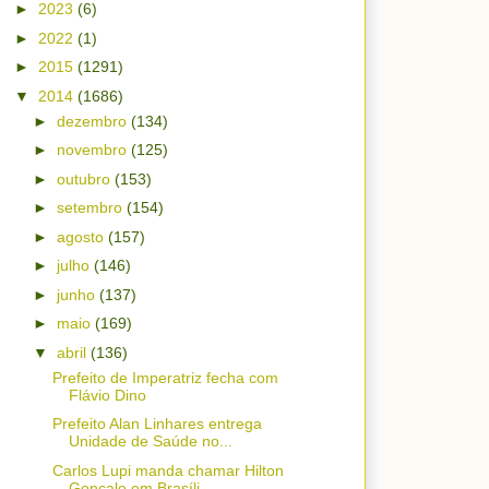
►
2023
(6)
►
2022
(1)
►
2015
(1291)
▼
2014
(1686)
►
dezembro
(134)
►
novembro
(125)
►
outubro
(153)
►
setembro
(154)
►
agosto
(157)
►
julho
(146)
►
junho
(137)
►
maio
(169)
▼
abril
(136)
Prefeito de Imperatriz fecha com
Flávio Dino
Prefeito Alan Linhares entrega
Unidade de Saúde no...
Carlos Lupi manda chamar Hilton
Gonçalo em Brasíli...