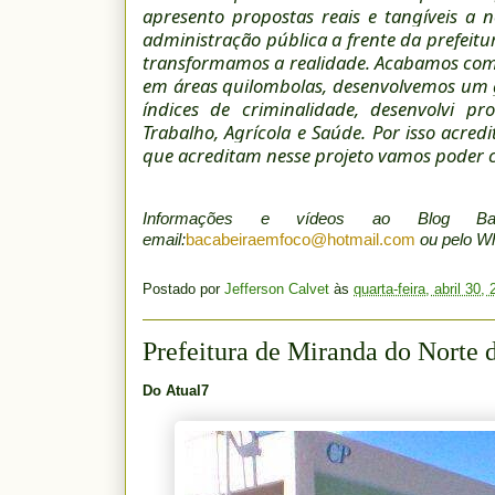
apresento propostas reais e tangíveis a 
administração pública a frente da prefeit
transformamos a realidade. Acabamos com 
em áreas quilombolas, desenvolvemos um 
índices de criminalidade, desenvolvi 
Trabalho, Agrícola e Saúde. Por isso acr
que acreditam nesse projeto vamos poder 
Informações e vídeos ao Blog B
email:
bacabeiraemfoco@hotmail.com
ou pelo 
Postado por
Jefferson Calvet
às
quarta-feira, abril 30,
Prefeitura de Miranda do Norte d
Do Atual7