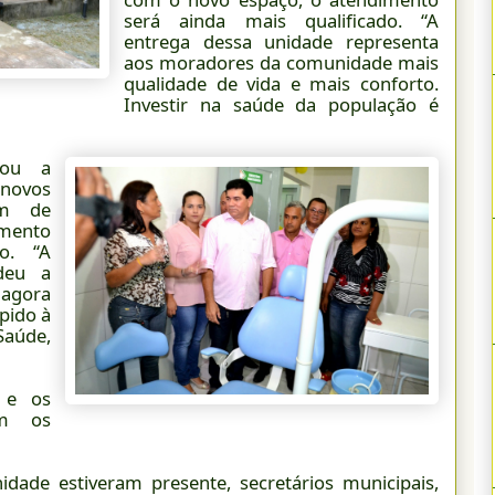
será ainda mais qualificado. “A
entrega dessa unidade representa
aos moradores da comunidade mais
qualidade de vida e mais conforto.
Investir na saúde da população é
iou a
 novos
ém de
ento
o. “A
deu a
agora
ápido à
Saúde,
 e os
am os
dade estiveram presente, secretários municipais,