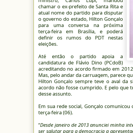
ministro, Carlos Lupi, mandou
chamar o ex-prefeito de Santa Rita e
atual nome do partido para disputar
o governo do estado, Hilton Gonçalo
para uma conversa na próxima
terça-feira em Brasília, e poderá
definir os rumos do PDT nestas
eleições.
Até então o partido apoia a
candidatura de Flávio Dino (PCdoB)
acreditando no acordo firmado em 2012,
Mas, pelo andar da carruagem, parece que
Hilton Gonçalo sempre teve o aval da s
acordo não fosse cumprido. E pelo que tud
desse assunto.
Em sua rede social, Gonçalo comunicou o
terça-feira (06).
“
Desde janeiro de 2013 anunciei minha int
ser salutar para a democracia a apresenta