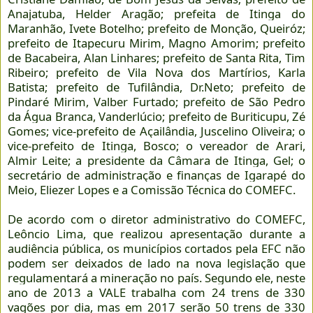
Anajatuba, Helder Aragão; prefeita de Itinga do
Maranhão, Ivete Botelho; prefeito de Monção, Queiróz;
prefeito de Itapecuru Mirim, Magno Amorim; prefeito
de Bacabeira, Alan Linhares; prefeito de Santa Rita, Tim
Ribeiro; prefeito de Vila Nova dos Martírios, Karla
Batista; prefeito de Tufilândia, Dr.Neto; prefeito de
Pindaré Mirim, Valber Furtado; prefeito de São Pedro
da Água Branca, Vanderlúcio; prefeito de Buriticupu, Zé
Gomes; vice-prefeito de Açailândia, Juscelino Oliveira; o
vice-prefeito de Itinga, Bosco; o vereador de Arari,
Almir Leite; a presidente da Câmara de Itinga, Gel; o
secretário de administração e finanças de Igarapé do
Meio, Eliezer Lopes e a Comissão Técnica do COMEFC.
De acordo com o diretor administrativo do COMEFC,
Leôncio Lima, que realizou apresentação durante a
audiência pública, os municípios cortados pela EFC não
podem ser deixados de lado na nova legislação que
regulamentará a mineração no país. Segundo ele, neste
ano de 2013 a VALE trabalha com 24 trens de 330
vagões por dia, mas em 2017 serão 50 trens de 330