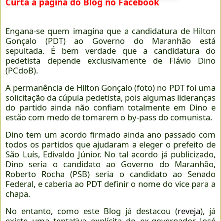
Curta a página do Blog no Facebook
Engana-se quem imagina que a candidatura de Hilton
Gonçalo (PDT) ao Governo do Maranhão está
sepultada. É bem verdade que a candidatura do
pedetista depende exclusivamente de Flávio Dino
(PCdoB).
A permanência de Hilton Gonçalo (foto) no PDT foi uma
solicitação da cúpula pedetista, pois algumas lideranças
do partido ainda não confiam totalmente em Dino e
estão com medo de tomarem o by-pass do comunista.
Dino tem um acordo firmado ainda ano passado com
todos os partidos que ajudaram a eleger o prefeito de
São Luís, Edivaldo Júnior. No tal acordo já publicizado,
Dino seria o candidato ao Governo do Maranhão,
Roberto Rocha (PSB) seria o candidato ao Senado
Federal, e caberia ao PDT definir o nome do vice para a
chapa.
No entanto, como este Blog já destacou (
reveja
), já
existe uma tentativa explícita do ex-governador José