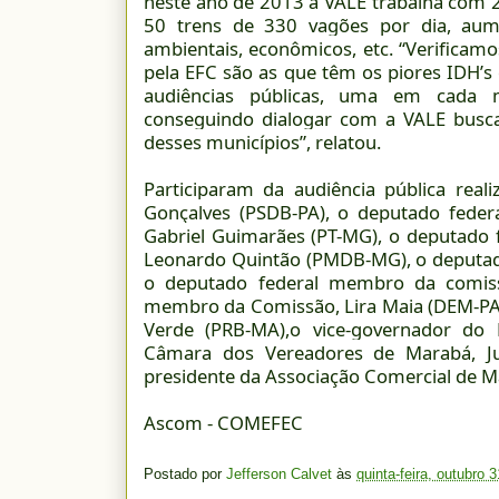
neste ano de 2013 a VALE trabalha com 
50 trens de 330 vagões por dia, aume
ambientais, econômicos, etc. “Verificam
pela EFC são as que têm os piores IDH’s
audiências públicas, uma em cada 
conseguindo dialogar com a VALE bus
desses municípios”, relatou.
Participaram da audiência pública re
Gonçalves (PSDB-PA), o deputado feder
Gabriel Guimarães (PT-MG), o deputado f
Leonardo Quintão (PMDB-MG), o deputad
o deputado federal membro da comissã
membro da Comissão, Lira Maia (DEM-PA
Verde (PRB-MA),o vice-governador do 
Câmara dos Vereadores de Marabá, Jul
presidente da Associação Comercial de Mar
Ascom - COMEFEC
Postado por
Jefferson Calvet
às
quinta-feira, outubro 