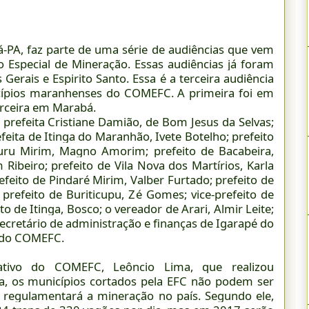
á-PA, faz parte de uma série de audiências que vem
o Especial de Mineração. Essas audiências já foram
erais e Espirito Santo. Essa é a terceira audiência
cípios maranhenses do COMEFC. A primeira foi em
erceira em Marabá.
prefeita Cristiane Damião, de Bom Jesus da Selvas;
feita de Itinga do Maranhão, Ivete Botelho; prefeito
curu Mirim, Magno Amorim; prefeito de Bacabeira,
m Ribeiro; prefeito de Vila Nova dos Martírios, Karla
prefeito de Pindaré Mirim, Valber Furtado; prefeito de
prefeito de Buriticupu, Zé Gomes; vice-prefeito de
ito de Itinga, Bosco; o vereador de Arari, Almir Leite;
secretário de administração e finanças de Igarapé do
a do COMEFC.
ativo do COMEFC, Leôncio Lima, que realizou
ca, os municípios cortados pela EFC não podem ser
e regulamentará a mineração no país. Segundo ele,