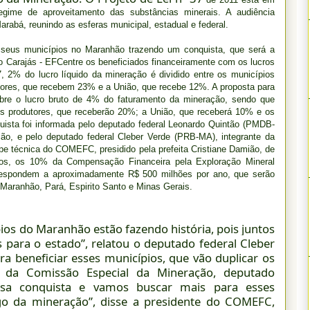
gime de aproveitamento das substâncias minerais. A audiência
abá, reunindo as esferas municipal, estadual e federal.
seus municípios no Maranhão trazendo um conquista, que será a
o Carajás - EFCentre os beneficiados financeiramente com os lucros
, 2% do lucro líquido da mineração é dividido entre os municípios
tores, que recebem 23% e a União, que recebe 12%. A proposta para
sobre o lucro bruto de 4% do faturamento da mineração, sendo que
os produtores, que receberão 20%; a União, que receberá 10% e os
ista foi informada pelo deputado federal Leonardo Quintão (PMDB-
ão, e pelo deputado federal Cleber Verde (PRB-MA), integrante da
pe técnica do COMEFC, presidido pela prefeita Cristiane Damião, de
s, os 10% da Compensação Financeira pela Exploração Mineral
rrespondem a aproximadamente R$ 500 milhões por ano, que serão
 Maranhão, Pará, Espirito Santo e Minas Gerais.
ios do Maranhão estão fazendo história, pois juntos
 para o estado”, relatou o deputado federal Cleber
a beneficiar esses municípios, que vão duplicar os
r da Comissão Especial da Mineração, deputado
sa conquista e vamos buscar mais para esses
igo da mineração”, disse a presidente do COMEFC,