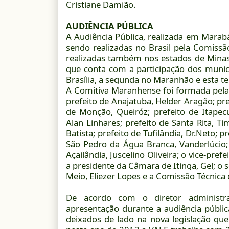
Cristiane Damião.
AUDIÊNCIA PÚBLICA
A Audiência Pública, realizada em Marab
sendo realizadas no Brasil pela Comissã
realizadas também nos estados de Minas G
que conta com a participação dos muni
Brasília, a segunda no Maranhão e esta t
A Comitiva Maranhense foi formada pela 
prefeito de Anajatuba, Helder Aragão; pre
de Monção, Queiróz; prefeito de Itape
Alan Linhares; prefeito de Santa Rita, Ti
Batista; prefeito de Tufilândia, Dr.Neto; 
São Pedro da Água Branca, Vanderlúcio; 
Açailândia, Juscelino Oliveira; o vice-prefe
a presidente da Câmara de Itinga, Gel; o 
Meio, Eliezer Lopes e a Comissão Técnic
De acordo com o diretor administr
apresentação durante a audiência públi
deixados de lado na nova legislação qu