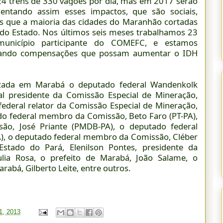
24 trens de 330 vagões por dia, mas em 2017 serão
ntando assim esses impactos, que são sociais,
os que a maioria das cidades do Maranhão cortadas
 do Estado. Nos últimos seis meses trabalhamos 23
município participante do COMEFC, e estamos
cando compensações que possam aumentar o IDH
alizada em Marabá o deputado federal Wandenkolk
al presidente da Comissão Especial de Mineração,
ederal relator da Comissão Especial de Mineração,
o federal membro da Comissão, Beto Faro (PT-PA),
o, José Priante (PMDB-PA), o deputado federal
), o deputado federal membro da Comissão, Cléber
Estado do Pará, Elenilson Pontes, presidente da
ia Rosa, o prefeito de Marabá, João Salame, o
abá, Gilberto Leite, entre outros.
31, 2013