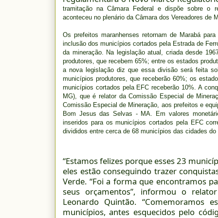
tramitação na Câmara Federal e dispõe sobre o re
aconteceu no plenário da Câmara dos Vereadores de Mar
Os prefeitos maranhenses retornam de Marabá para 
inclusão dos municípios cortados pela Estrada de Ferr
da mineração. Na legislação atual, criada desde 1967
produtores, que recebem 65%; entre os estados produ
a nova legislação diz que essa divisão será feita 
municípios produtores, que receberão 60%; os estad
municípios cortados pela EFC receberão 10%. A conqu
MG), que é relator da Comissão Especial de Mineraç
Comissão Especial de Mineração, aos prefeitos e equi
Bom Jesus das Selvas - MA. Em valores monetário
inseridos para os municípios cortados pela EFC co
divididos entre cerca de 68 municípios das cidades do
“Estamos felizes porque esses 23 municíp
eles estão conseguindo trazer conquistas
Verde. “Foi a forma que encontramos par
seus orçamentos”, informou o relato
Leonardo Quintão. “Comemoramos es
municípios, antes esquecidos pelo cód