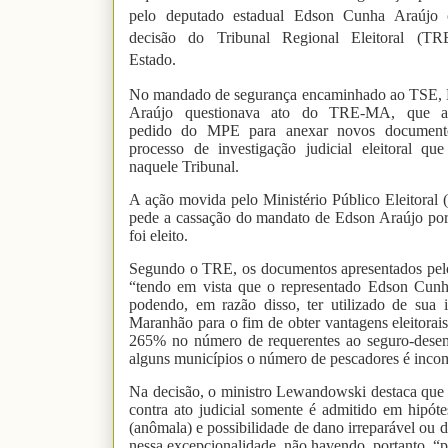
pelo deputado estadual Edson Cunha Araújo 
decisão do Tribunal Regional Eleitoral (T
Estado.
No mandado de segurança encaminhado ao TSE,
Araújo questionava ato do TRE-MA, que ac
pedido do MPE para anexar novos document
processo de investigação judicial eleitoral que
naquele Tribunal.
A ação movida pelo Ministério Público Eleitoral
pede a cassação do mandato de Edson Araújo por 
foi eleito.
Segundo o TRE, os documentos apresentados pelo 
“tendo em vista que o representado Edson Cu
podendo, em razão disso, ter utilizado de sua
Maranhão para o fim de obter vantagens eleitora
265% no número de requerentes ao seguro-desem
alguns municípios o número de pescadores é inco
Na decisão, o ministro Lewandowski destaca que
contra ato judicial somente é admitido em hipóte
(anômala) e possibilidade de dano irreparável ou d
nessa excepcionalidade, não havendo, portanto, “pr