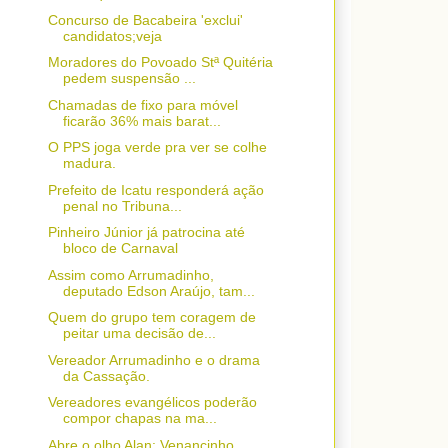
Concurso de Bacabeira 'exclui'
candidatos;veja
Moradores do Povoado Stª Quitéria
pedem suspensão ...
Chamadas de fixo para móvel
ficarão 36% mais barat...
O PPS joga verde pra ver se colhe
madura.
Prefeito de Icatu responderá ação
penal no Tribuna...
Pinheiro Júnior já patrocina até
bloco de Carnaval
Assim como Arrumadinho,
deputado Edson Araújo, tam...
Quem do grupo tem coragem de
peitar uma decisão de...
Vereador Arrumadinho e o drama
da Cassação.
Vereadores evangélicos poderão
compor chapas na ma...
Abre o olho Alan: Venancinho