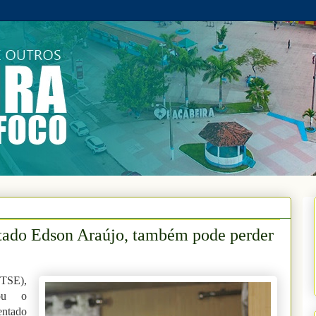
ado Edson Araújo, também pode perder
(TSE),
nou o
entado