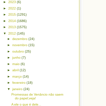
►
2023
(6)
►
2022
(1)
►
2015
(1291)
►
2014
(1686)
►
2013
(1575)
▼
2012
(145)
►
dezembro
(24)
►
novembro
(15)
►
outubro
(25)
►
junho
(7)
►
maio
(6)
►
abril
(12)
►
março
(14)
►
fevereiro
(18)
▼
janeiro
(24)
Promessas de Venâncio não saem
do papel;veja!
A ele o que é dele...