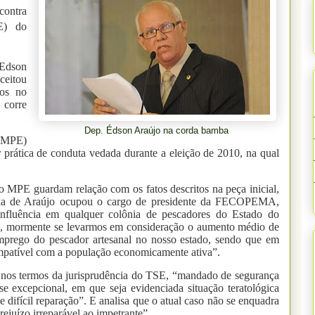
contra
RE) do
 Edson
eitou
os no
 corre
Dep. Édson Araújo na corda bamba
 (MPE)
prática de conduta vedada durante a eleição de 2010, na qual
MPE guardam relação com os fatos descritos na peça inicial,
nha de Araújo ocupou o cargo de presidente da FECOPEMA,
 influência em qualquer colônia de pescadores do Estado do
is, mormente se levarmos em consideração o aumento médio de
prego do pescador artesanal no nosso estado, sendo que em
mpatível com a população economicamente ativa”.
 nos termos da jurisprudência do TSE, “mandado de segurança
se excepcional, em que seja evidenciada situação teratológica
e difícil reparação”. E analisa que o atual caso não se enquadra
ejuízo irreparável ao impetrante”.