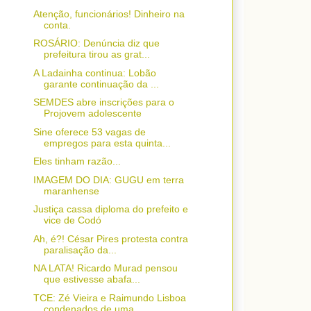
Atenção, funcionários! Dinheiro na
conta.
ROSÁRIO: Denúncia diz que
prefeitura tirou as grat...
A Ladainha continua: Lobão
garante continuação da ...
SEMDES abre inscrições para o
Projovem adolescente
Sine oferece 53 vagas de
empregos para esta quinta...
Eles tinham razão...
IMAGEM DO DIA: GUGU em terra
maranhense
Justiça cassa diploma do prefeito e
vice de Codó
Ah, é?! César Pires protesta contra
paralisação da...
NA LATA! Ricardo Murad pensou
que estivesse abafa...
TCE: Zé Vieira e Raimundo Lisboa
condenados de uma...