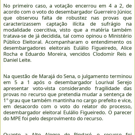
No primeiro caso, a votação encerrou em 4 a 2, de
acordo com o voto do desembargador Guerreiro Júnior,
que observou falta de robustez nas provas que
caracterizassem captação ilícita de sufrágio na
modalidade coercitiva, visto que a matéria também
tratava-se de já decidida, tal como opinou o Ministério
Público Eleitoral. Acompanharam o entendimento os
desembargadores eleitorais Eulálio Figueiredo, Alice
Rocha e Eduardo Moreira, vencidos Clodomir Reis e
Daniel Leite.
Na questão de Marajá do Sena, o julgamento terminou
em 5 a 1 após o desembargador Lourival Serejo
apresentar voto-vista considerando fragilidade das
provas no recurso que pretendia mudar a sentença de
1º grau que também mantinha no cargo prefeito e vice,
em desacordo com o voto do relator do processo,
desembargador eleitoral Eulálio Figueiredo. O parecer
do MPE foi pelo desprovimento do recurso.
Quanto a Alto Alegre de Pindaré, o recurso foi