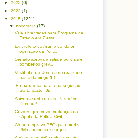
►
2023
(6)
►
2022
(1)
▼
2015
(1291)
▼
novembro
(17)
Vale abre vagas para Programa de
Estágio em 7 esta...
Ex-prefeito de Arari é detido em
operação da Políc...
Senado aprova anistia a policiais e
bombeiros grev...
Vestibular da Uema será realizado
neste domingo (8)
'Preparem-se para a perseguição´,
alerta pastor Bi...
Aniversariante do dia: Parabéns,
Ribamar!
Governo promove mudanças na
cúpula da Polícia Civil
Câmara aprova PEC que autoriza
PMs a acumular cargos
Após perseguição pelas ruas de