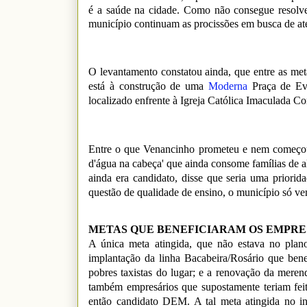
é a saúde na cidade. Como não consegue resolve
município continuam as procissões em busca de at
O levantamento constatou ainda, que entre as meta
está à construção de uma
Moderna
Praça de Eve
localizado enfrente à Igreja Católica Imaculada Co
Entre o que Venancinho prometeu e nem começou a 
d'água na cabeça' que ainda consome famílias de 
ainda era candidato, disse que seria uma priorid
questão de qualidade de ensino, o município só v
METAS QUE BENEFICIARAM OS EMPRE
A única meta atingida, que não estava no pla
implantação da linha Bacabeira/Rosário que ben
pobres taxistas do lugar; e a renovação da meren
também empresários que supostamente teriam feit
então candidato DEM. A tal meta atingida no in