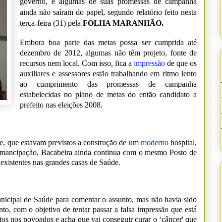
governo, e algumas de suas promessas de campanha
ainda não saíram do papel, segundo relatório feito nesta
terça-feira (31) pela
FOLHA MARANHÃO.
Embora boa parte das metas possa ser cumprida até
dezembro de 2012, algumas não têm projeto, fonte de
recursos nem local. Com isso, fica a
impressão
de que os
auxiliares e assessores estão trabalhando em ritmo lento
ao cumprimento das promessas de campanha
estabelecidas no plano de metas do então candidato a
prefeito nas eleições 2008.
e, que estavam previstos a construção de um
moderno
hospital,
 emancipação, Bacabeira ainda continua com o mesmo Posto de
xistentes nas grandes casas de Saúde.
nicipal de Saúde para comentar o assunto, mas não havia sido
to, com o objetivo de tentar passar a falsa impressão que está
ostos nos povoados e acha que vai conseguir curar o ‘câncer' que