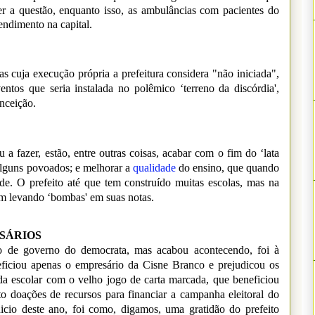
r a questão, enquanto isso, as ambulâncias com pacientes do
endimento na capital.
s cuja execução própria a prefeitura considera "não iniciada",
ntos que seria instalada no polêmico ‘terreno da discórdia',
nceição.
fazer, estão, entre outras coisas, acabar com o fim do ‘lata
alguns povoados; e melhorar a
qualidade
do ensino, que quando
ade. O prefeito até que tem construído muitas escolas, mas na
em levando ‘bombas' em suas notas.
SÁRIOS
no de governo do democrata, mas acabou acontecendo, foi à
eficiou apenas o empresário da Cisne Branco e prejudicou os
da escolar com o velho jogo de carta marcada, que beneficiou
o doações de recursos para financiar a campanha eleitoral do
icio deste ano, foi como, digamos, uma gratidão do prefeito