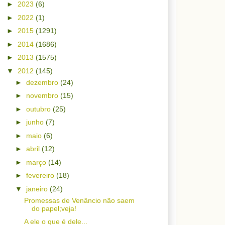
►
2023
(6)
►
2022
(1)
►
2015
(1291)
►
2014
(1686)
►
2013
(1575)
▼
2012
(145)
►
dezembro
(24)
►
novembro
(15)
►
outubro
(25)
►
junho
(7)
►
maio
(6)
►
abril
(12)
►
março
(14)
►
fevereiro
(18)
▼
janeiro
(24)
Promessas de Venâncio não saem
do papel;veja!
A ele o que é dele...