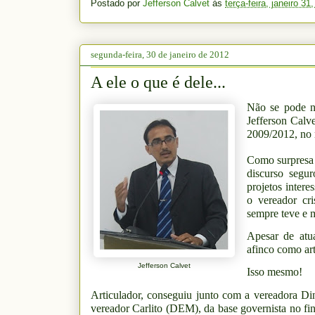
Postado por
Jefferson Calvet
às
terça-feira, janeiro 31
segunda-feira, 30 de janeiro de 2012
A ele o que é dele...
Não se pode n
Jefferson Calve
2009/2012, no
Como surpresa 
discurso segu
projetos inter
o vereador cr
sempre teve e 
Apesar de atu
afinco como art
Jefferson Calvet
Isso mesmo!
Articulador, conseguiu junto com a vereadora Di
vereador Carlito (DEM), da base governista no fi