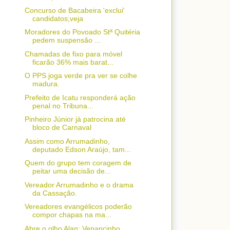
Concurso de Bacabeira 'exclui'
candidatos;veja
Moradores do Povoado Stª Quitéria
pedem suspensão ...
Chamadas de fixo para móvel
ficarão 36% mais barat...
O PPS joga verde pra ver se colhe
madura.
Prefeito de Icatu responderá ação
penal no Tribuna...
Pinheiro Júnior já patrocina até
bloco de Carnaval
Assim como Arrumadinho,
deputado Edson Araújo, tam...
Quem do grupo tem coragem de
peitar uma decisão de...
Vereador Arrumadinho e o drama
da Cassação.
Vereadores evangélicos poderão
compor chapas na ma...
Abre o olho Alan: Venancinho