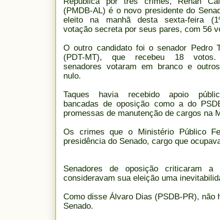
República por três crimes, Renan Cal
(PMDB-AL) é o novo presidente do Senad
eleito na manhã desta sexta-feira (
votação secreta por seus pares, com 56 v
O outro candidato foi o senador Pedro 
(PDT-MT), que recebeu 18 votos.
senadores votaram em branco e outros
nulo.
Taques havia recebido apoio públi
bancadas de oposição como a do PSD
promessas de manutenção de cargos na Me
Os crimes que o Ministério Público Fe
presidência do Senado, cargo que ocupav
Senadores de oposição criticaram a
consideravam sua eleição uma inevitabilid
Como disse Álvaro Dias (PSDB-PR), não ha
Senado.