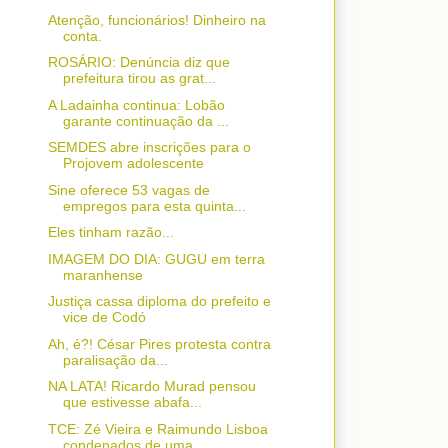
Atenção, funcionários! Dinheiro na
conta.
ROSÁRIO: Denúncia diz que
prefeitura tirou as grat...
A Ladainha continua: Lobão
garante continuação da ...
SEMDES abre inscrições para o
Projovem adolescente
Sine oferece 53 vagas de
empregos para esta quinta...
Eles tinham razão...
IMAGEM DO DIA: GUGU em terra
maranhense
Justiça cassa diploma do prefeito e
vice de Codó
Ah, é?! César Pires protesta contra
paralisação da...
NA LATA! Ricardo Murad pensou
que estivesse abafa...
TCE: Zé Vieira e Raimundo Lisboa
condenados de uma...