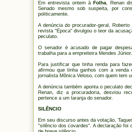
Em entrevista ontem à
Folha
, Renan di
Senado mesmo sob suspeita, por consi
politicamente.
A denúncia do procurador-geral, Roberto
revista "Época" divulgou o teor da acusaç
peculato.
O senador é acusado de pagar despesa
trabalha para a empreiteira Mendes Júnior
Para justificar que tinha renda para f
afirmou que tinha ganhos com a venda
jornalista Mônica Veloso, com quem tem u
A denúncia também aponta o peculato deco
Renan, diz a procuradoria, desviou r
pertence a um laranja do senador.
SILÊNCIO
Em seu discurso antes da votação, Taque
"silêncio dos covardes". A declaração fo
de breve silêncio.