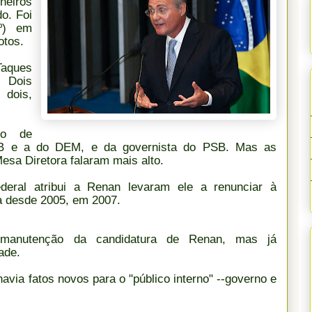
heiros
o. Foi
1º) em
otos.
Taques
 Dois
 dois,
co de
B e a do DEM, e da governista do PSB. Mas as
sa Diretora falaram mais alto.
deral atribui a Renan levaram ele a renunciar à
a desde 2005, em 2007.
 manutenção da candidatura de Renan, mas já
ade.
via fatos novos para o "público interno" --governo e