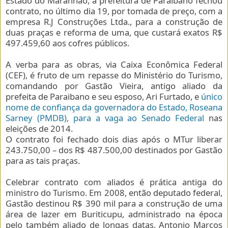
Estado do Maranhão, a prefeitura de Paraibano fechou
contrato, no último dia 19, por tomada de preço, com a
empresa R.J Construções Ltda., para a construção de
duas praças e reforma de uma, que custará exatos R$
497.459,60 aos cofres públicos.
A verba para as obras, via Caixa Econômica Federal
(CEF), é fruto de um repasse do Ministério do Turismo,
comandando por Gastão Vieira, antigo aliado da
prefeita de Paraibano e seu esposo, Ari Furtado, e
único
nome de confiança da governadora do Estado, Roseana
Sarney (PMDB), para a vaga ao Senado Federal
nas
eleições de 2014.
O contrato foi fechado dois dias após o MTur liberar
243.750,00 – dos R$ 487.500,00 destinados por Gastão
para as tais praças.
Celebrar contrato com aliados é prática antiga do
ministro do Turismo. Em 2008, então deputado federal,
Gastão destinou R$ 390 mil para a construção de uma
área de lazer em Buriticupu, administrado na época
pelo também aliado de longas datas, Antonio Marcos