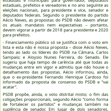
estaduais e municipais para governador, deputados
estaduais, prefeitos e vereadores e no ano seguinte as
eleições nacionais, para presidente e vice, senador e
deputados federais. Segundo o presidente do partido
Aécio Neves, as propostas do PSDB não devem afetar
os atuais mandatos nem expectativas – portanto,
devem vigorar a partir de 2018 para presidente e 2020
para prefeitos.
- Financiamento público só se justifica com o voto em
lista e esta não é nossa proposta – disse Aécio Neves,
tendo ao lado os líderes do PSDB na Câmara, Carlos
Sampaio; e Aloysio Nunes Ferreira, do Senado. Ele
sugeriu que haja tempo de carência até que todas as
mudanças entre em vigor e admitiu que não houve o
detalhamento das propostas. Aécio informou, ainda,
que o ex-presidente Fernando Henrique Cardoso foi
informado da proposta de consenso do PSDB e “vai
acatar”.
PSDB propõe, ainda, o voto distrital misto; o fim das
coligações proporcionais, segundo Aécio “como forma
de fortalecer os partidos” e mudanças também na
suplência de senador. Em lugar de dois senadores,