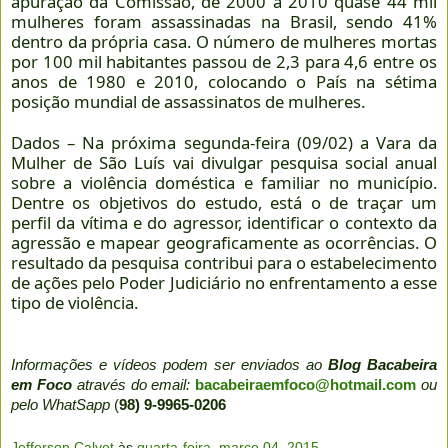
apuração da Comissão, de 2000 a 2010 quase 44 mil
mulheres foram assassinadas na Brasil, sendo 41%
dentro da própria casa. O número de mulheres mortas
por 100 mil habitantes passou de 2,3 para 4,6 entre os
anos de 1980 e 2010, colocando o País na sétima
posição mundial de assassinatos de mulheres.
Dados – Na próxima segunda-feira (09/02) a Vara da
Mulher de São Luís vai divulgar pesquisa social anual
sobre a violência doméstica e familiar no município.
Dentre os objetivos do estudo, está o de traçar um
perfil da vítima e do agressor, identificar o contexto da
agressão e mapear geograficamente as ocorrências. O
resultado da pesquisa contribui para o estabelecimento
de ações pelo Poder Judiciário no enfrentamento a esse
tipo de violência.
Informações e vídeos podem ser enviados ao
Blog Bacabeira
em Foco
através do email:
bacabeiraemfoco@hotmail.com
ou
pelo WhatSapp
(
98) 9-9965-0206
Jefferson Calvet
às
quarta-feira, março 04, 2015