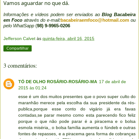
Vamos aguardar no que dá.
Informações e vídeos podem ser enviados ao
Blog Bacabeira
em Foco
através do e-mail:
bacabeiraemfoco@hotmail.com
ou
pelo WhatSapp
(
98) 9-9965-0206
Jefferson Calvet
às
quinta-feira, abril 16, 2015
Compartilhar
3 comentários:
TÓ DE OLHO ROSÁRIO-ROSÁRIO-MA
17 de abril de
2015 às 01:24
esse é um dos muitos presentes que o povo super culto do
maranhão merece pela escolha da sua presidente da rés-
publica,porque esse conto do vigário já era favas
contadas,se parar mesmo como esta parecendo fico feliz
porque o que não pode parar é a piracema e o bolsa
esmola miséria,, o bolsa família aumenta o fúndeb e outras
fontes de repasses, e a piracema gera forma de cobranças