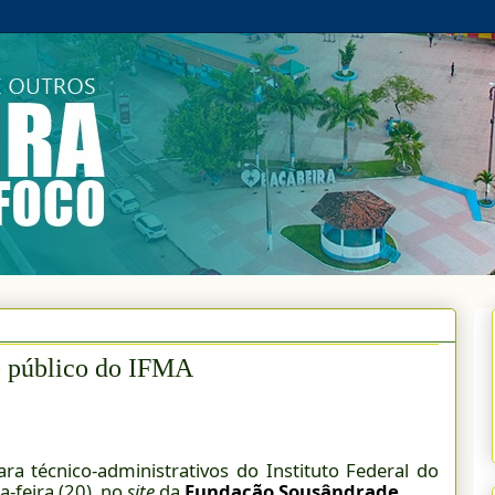
o público do IFMA
ra técnico-administrativos do Instituto Federal do
-feira (20), no
site
da
Fundação Sousândrade
.