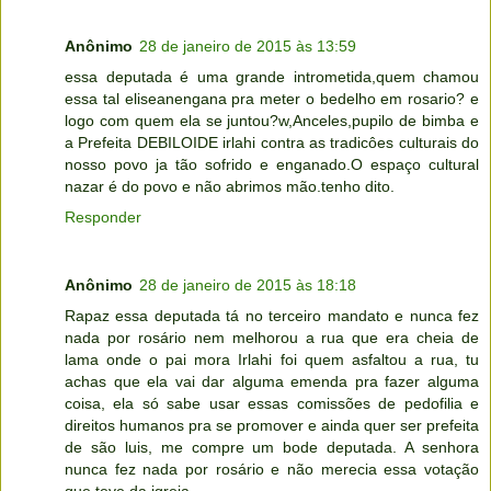
Anônimo
28 de janeiro de 2015 às 13:59
essa deputada é uma grande intrometida,quem chamou
essa tal eliseanengana pra meter o bedelho em rosario? e
logo com quem ela se juntou?w,Anceles,pupilo de bimba e
a Prefeita DEBILOIDE irlahi contra as tradicôes culturais do
nosso povo ja tão sofrido e enganado.O espaço cultural
nazar é do povo e não abrimos mão.tenho dito.
Responder
Anônimo
28 de janeiro de 2015 às 18:18
Rapaz essa deputada tá no terceiro mandato e nunca fez
nada por rosário nem melhorou a rua que era cheia de
lama onde o pai mora Irlahi foi quem asfaltou a rua, tu
achas que ela vai dar alguma emenda pra fazer alguma
coisa, ela só sabe usar essas comissões de pedofilia e
direitos humanos pra se promover e ainda quer ser prefeita
de são luis, me compre um bode deputada. A senhora
nunca fez nada por rosário e não merecia essa votação