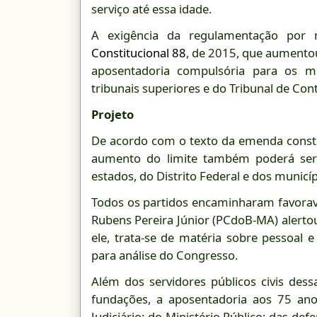
serviço até essa idade.
A exigência da regulamentação por 
Constitucional 88
, de 2015, que aumentou
aposentadoria compulsória para os mi
tribunais superiores e do Tribunal de Con
Projeto
De acordo com o texto da emenda consti
aumento do limite também poderá ser 
estados, do Distrito Federal e dos municíp
Todos os partidos encaminharam favorav
Rubens Pereira Júnior (PCdoB-MA) alertou 
ele, trata-se de matéria sobre pessoal
para análise do Congresso.
Além dos servidores públicos civis dess
fundações, a aposentadoria aos 75 a
Judiciário; do Ministério Público; das def