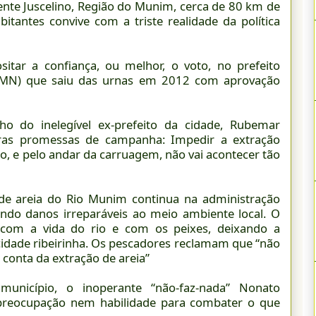
ente Juscelino, Região do Munim, cerca de 80 km de
tantes convive com a triste realidade da política
itar a confiança, ou melhor, o voto, no prefeito
 (PMN) que saiu das urnas em 2012 com aprovação
ho do inelegível ex-prefeito da cidade, Rubemar
as promessas de campanha: Impedir a extração
io, e pelo andar da carruagem, não vai acontecer tão
 de areia do Rio Munim continua na administração
ando danos irreparáveis ao meio ambiente local. O
om a vida do rio e com os peixes, deixando a
cidade ribeirinha. Os pescadores reclamam que “não
 conta da extração de areia”
unicípio, o inoperante “não-faz-nada” Nonato
reocupação nem habilidade para combater o que