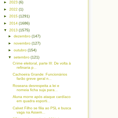
►
2023
(6)
►
2022
(1)
►
2015
(1291)
►
2014
(1686)
▼
2013
(1575)
►
dezembro
(147)
►
novembro
(127)
►
outubro
(154)
▼
setembro
(121)
Crime eleitoral, parte III: De volta à
refinaria p...
Cachoeira Grande: Funcionários
farão greve geral n...
Roseana desrespeita a lei e
nomeia ficha suja para...
Aluna morre após ataque cardíaco
em quadra esporti...
Calvet Filho se filia ao PSL e busca
vaga na Assem...