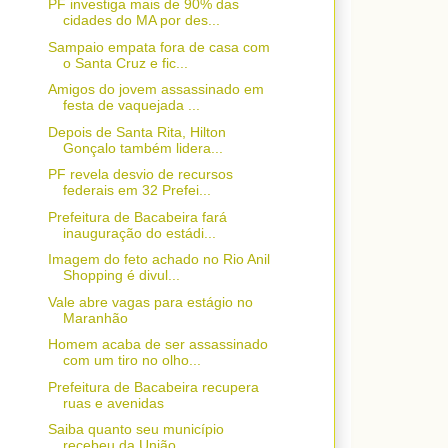
PF investiga mais de 90% das
cidades do MA por des...
Sampaio empata fora de casa com
o Santa Cruz e fic...
Amigos do jovem assassinado em
festa de vaquejada ...
Depois de Santa Rita, Hilton
Gonçalo também lidera...
PF revela desvio de recursos
federais em 32 Prefei...
Prefeitura de Bacabeira fará
inauguração do estádi...
Imagem do feto achado no Rio Anil
Shopping é divul...
Vale abre vagas para estágio no
Maranhão
Homem acaba de ser assassinado
com um tiro no olho...
Prefeitura de Bacabeira recupera
ruas e avenidas
Saiba quanto seu município
recebeu da União