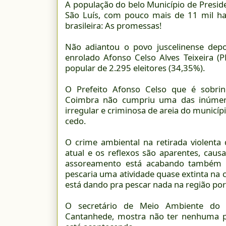
A população do belo Município de Presid
São Luís, com pouco mais de 11 mil habi
brasileira: As promessas!
Não adiantou o povo juscelinense depos
enrolado Afonso Celso Alves Teixeira
popular de 2.295 eleitores (34,35%).
O Prefeito Afonso Celso que é sobrin
Coimbra não cumpriu uma das inúmer
irregular e criminosa de areia do municíp
cedo.
O crime ambiental na retirada violenta
atual e os reflexos são aparentes, caus
assoreamento está acabando também c
pescaria uma atividade quase extinta na 
está dando pra pescar nada na região por
O secretário de Meio Ambiente do m
Cantanhede, mostra não ter nenhuma p