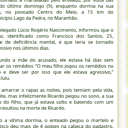
do último domingo (9), enquanto dormia na sua
a, no povoado Centro do Meio, a 15 km do
icípio Lago da Pedra, no Maranhão.
elegado Lúcio Rogério Nascimento, informou que o
az, identificado como Francisco dos Santos, 25,
re de deficiência mental, e que teria se tornado
ssivo nos últimos dias.
undo a mãe do acusado, ele estava há dias sem
ar os remédios “O meu filho jogou os remédios no
o e deve ser por isso que ele estava agressivo,”
luiu.
 amarrar o rapaz as noites, pois temiam pela vida,
oite, mas infelizmente Ricardo pegou no sono, a sua
 do filho, que já estava solto e batendo com um
resultou na morte de Ricardo.
o a vitima dormia, o enteado pegou o martelo e
cisco deu mais de 4 golpes na cabeça do padastro,