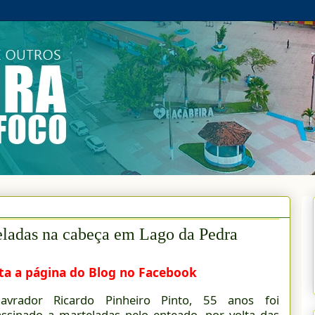
ladas na cabeça em Lago da Pedra
ta a página do Blog no Facebook
avrador Ricardo Pinheiro Pinto, 55 anos foi
assinado a marteladas pelo enteado, por volta das