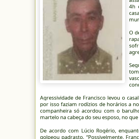
4h 
cas
mun
O d
rap
sof
agre
Seg
tom
vas
conc
Agressividade de Francisco levou o casal
por isso faziam rodízios de horários a n
companheira só acordou com o barulho
martelo na cabeça do seu esposo, no que 
De acordo com Lúcio Rogério, enquant
golpeou padrasto. “Possivelmente, Fran