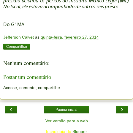
presídio acionou os peritos do Instituto Médico Legal (IML).
No local, ele estava acompanhado de outros seis presos.
Do G1MA
Jefferson Calvet
às
quinta-feira, fevereiro 27, 2014
Compartilhar
Nenhum comentário:
Postar um comentário
Acesse, comente, compartilhe
‹
›
Página inicial
Ver versão para a web
Tecnologia do
Blogger
.