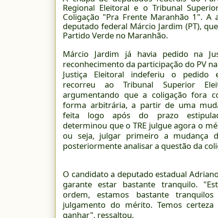
Regional Eleitoral e o Tribunal Super
Coligação "Pra Frente Maranhão 1". A 
deputado federal Márcio Jardim (PT), qu
Partido Verde no Maranhão.
Márcio Jardim já havia pedido na Ju
reconhecimento da participação do PV na 
Justiça Eleitoral indeferiu o pedido 
recorreu ao Tribunal Superior Eleit
argumentando que a coligação fora c
forma arbitrária, a partir de uma mud
feita logo após do prazo estipul
determinou que o TRE julgue agora o mér
ou seja, julgar primeiro a mudança d
posteriormente analisar a questão da col
O candidato a deputado estadual Adriano
garante estar bastante tranquilo. "E
ordem, estamos bastante tranquilo
julgamento do mérito. Temos certeza
ganhar", ressaltou.