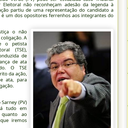
ior Eleitoral não reconheçam adesão da legenda à
ação partiu de uma representação do candidato a
e é um dos opositores ferrenhos aos integrantes do
stiça o não
coligação. A
e o petista
oral (TSE),
onduzida de
ança de ata
ado. O TSE
ito da ação,
e ata, para
igação.
 Sarney (PV)
stá tudo em
s quanto ao
 que iremos