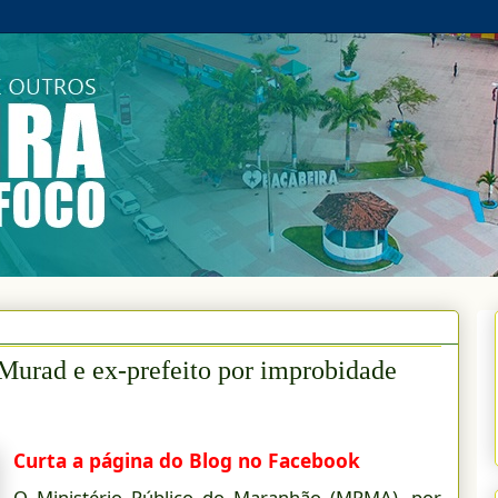
urad e ex-prefeito por improbidade
Curta a página do Blog no Facebook
O Ministério Público do Maranhão (MPMA), por