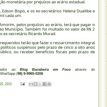
ção monetária por prejuízos ao erário estadual.
l, Edson Bispo, e os ex-secretários Helena Duailibe e
il cada um.
morim, pelos prejuízos ao erário, terá que pagar o
 ao Município. Também foi multado no valor de R$ 2
 o ex-secretário Ricardo Murad.
s requeridos terão que fazer o ressarcimento integral
 políticos suspensos pelo prazo de cinco a oito anos
blico, ou receber benefícios fiscais pelo prazo de
viados ao
Blog Bacabeira em Foco
através do
 WhatSapp
(
98) 9-9965-0206
 25, 2015