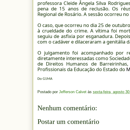
professora Cleide Ângela Silva Rodrigu
pena de 15 anos de reclusão. Os réu
Regional de Rosário. A sessão ocorreu no 
O caso, que ocorreu no dia 25 de outubr
à crueldade do crime. A vítima foi mor
seguiu de asfixia por esganadura. Depois
com o cadáver e dilaceraram a genitália da
O julgamento foi acompanhado por rep
diretamente interessadas como Socieda
de Direitos Humanos de Barreirinhas,
Profissionais da Educação do Estado do
M
Do G1MA
Postado por
Jefferson Calvet
às
sexta-feira, agosto 30
Nenhum comentário:
Postar um comentário