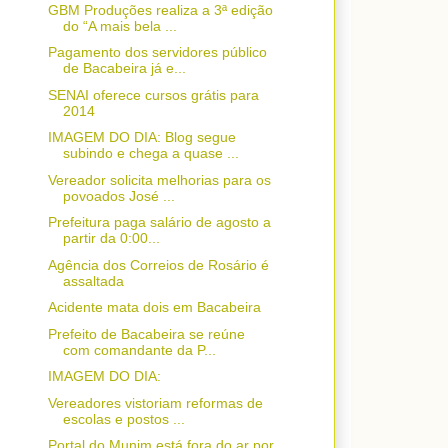
GBM Produções realiza a 3ª edição
do “A mais bela ...
Pagamento dos servidores público
de Bacabeira já e...
SENAI oferece cursos grátis para
2014
IMAGEM DO DIA: Blog segue
subindo e chega a quase ...
Vereador solicita melhorias para os
povoados José ...
Prefeitura paga salário de agosto a
partir da 0:00...
Agência dos Correios de Rosário é
assaltada
Acidente mata dois em Bacabeira
Prefeito de Bacabeira se reúne
com comandante da P...
IMAGEM DO DIA:
Vereadores vistoriam reformas de
escolas e postos ...
Portal do Munim está fora do ar por