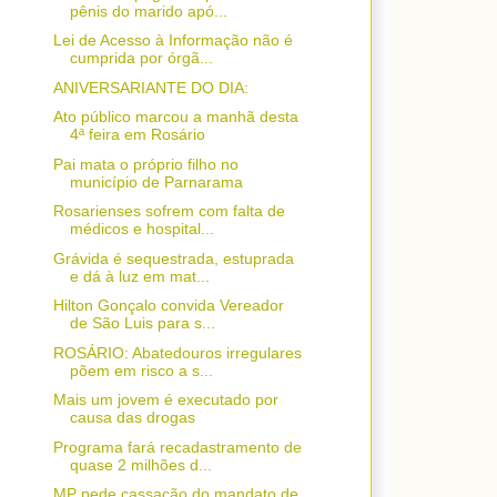
pênis do marido apó...
Lei de Acesso à Informação não é
cumprida por órgã...
ANIVERSARIANTE DO DIA:
Ato público marcou a manhã desta
4ª feira em Rosário
Pai mata o próprio filho no
município de Parnarama
Rosarienses sofrem com falta de
médicos e hospital...
Grávida é sequestrada, estuprada
e dá à luz em mat...
Hilton Gonçalo convida Vereador
de São Luis para s...
ROSÁRIO: Abatedouros irregulares
põem em risco a s...
Mais um jovem é executado por
causa das drogas
Programa fará recadastramento de
quase 2 milhões d...
MP pede cassação do mandato de