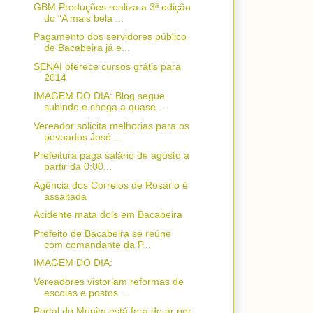
GBM Produções realiza a 3ª edição
do “A mais bela ...
Pagamento dos servidores público
de Bacabeira já e...
SENAI oferece cursos grátis para
2014
IMAGEM DO DIA: Blog segue
subindo e chega a quase ...
Vereador solicita melhorias para os
povoados José ...
Prefeitura paga salário de agosto a
partir da 0:00...
Agência dos Correios de Rosário é
assaltada
Acidente mata dois em Bacabeira
Prefeito de Bacabeira se reúne
com comandante da P...
IMAGEM DO DIA:
Vereadores vistoriam reformas de
escolas e postos ...
Portal do Munim está fora do ar por