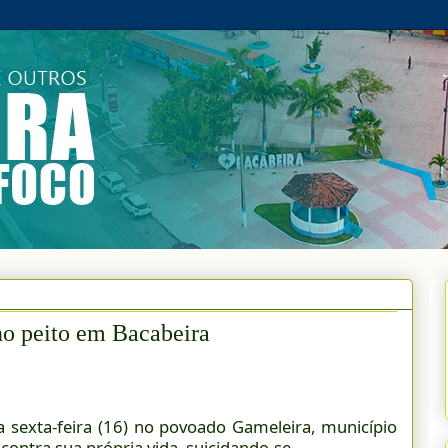
o peito em Bacabeira
sexta-feira (16) no povoado Gameleira, município
ntra sua própria vida, suicidando-se.