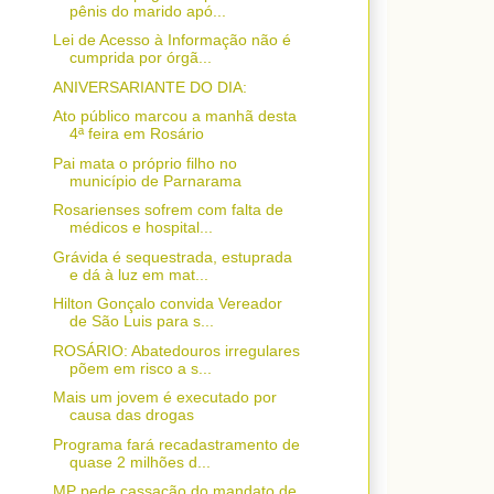
pênis do marido apó...
Lei de Acesso à Informação não é
cumprida por órgã...
ANIVERSARIANTE DO DIA:
Ato público marcou a manhã desta
4ª feira em Rosário
Pai mata o próprio filho no
município de Parnarama
Rosarienses sofrem com falta de
médicos e hospital...
Grávida é sequestrada, estuprada
e dá à luz em mat...
Hilton Gonçalo convida Vereador
de São Luis para s...
ROSÁRIO: Abatedouros irregulares
põem em risco a s...
Mais um jovem é executado por
causa das drogas
Programa fará recadastramento de
quase 2 milhões d...
MP pede cassação do mandato de