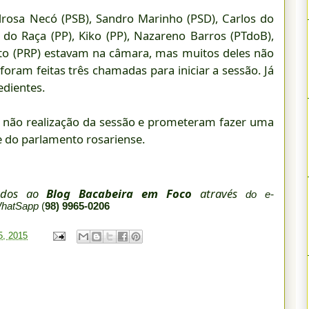
drosa Necó (PSB), Sandro Marinho (PSD), Carlos do
 do Raça (PP), Kiko (PP), Nazareno Barros (PTdoB),
to (PRP) estavam na câmara, mas muitos deles não
ram feitas três chamadas para iniciar a sessão. Já
edientes.
 não realização da sessão e prometeram fazer uma
 do parlamento rosariense.
iados ao
Blog Bacabeira em Foco
através
do e-
WhatSapp
(
98) 9965-0206
5, 2015