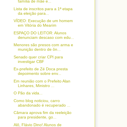
família de mãe e...
Lista de inscritos para a 1ª etapa
da eleição para...
VÍDEO: Execução de um homem
em Vitória do Mearim
ESPAÇO DO LEITOR: Alunos
denunciam descaso com edu...
Menores são presos com arma e
munição dentro de ôn...
Senado quer criar CPI para
investigar CBF
Ex-prefeito de Zé Doca presta
depoimento sobre env...
Em reunião com o Prefeito Alan
Linhares, Ministro ...
O Pão da vida...
Como blog noticiou, carro
abandonado é recuperado ...
Câmara aprova fim da reeleição
para presidente, go...
Alô, Flávio Dino! Alunos de