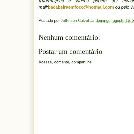
In
formações e vídeos podem ser env
mail:
bacabeiraemfoco@hotmail.com
ou pelo 
Postado por
Jefferson Calvet
às
domingo, agosto 16, 
Nenhum comentário:
Postar um comentário
Acesse, comente, compartilhe