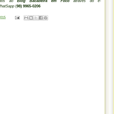
iados ao
Blog Bacabeira em Foco
através do e-
WhatSapp
(
98) 9965-0206
2015