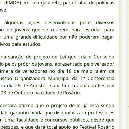
s (PMDB) em seu gabinete, para tratar de políticas
nse.
 algumas ações desenvolvidas pelos diversos
upo de jovens que se reúnem para estudar para
am uma grande dificuldade por não poderem pagar
ivros para estudos.
a na sanção do projeto de Lei que cria o Conselho
do pelos próprios jovens, apresentado pelo vereador
âmera de vereadores no dia 18 de maio; além da
missão Organizadora Municipal da 1ª Conferencia
o dia 29 de Agosto, e por fim, o apoio ao Festival
a 03 de Outubro na cidade de Rosário.
gestora afirma que o projeto de lei já está sendo
lahi garantiu ainda que disponibilizará professores
m uma faculdade e concursos públicos, desde que
soas, e que dará total apoio ao Festival Rosário