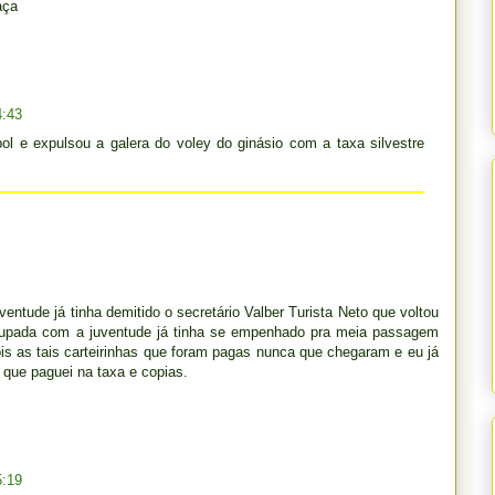
aça
4:43
l e expulsou a galera do voley do ginásio com a taxa silvestre
entude já tinha demitido o secretário Valber Turista Neto que voltou
ocupada com a juventude já tinha se empenhado pra meia passagem
pois as tais carteirinhas que foram pagas nunca que chegaram e eu já
 que paguei na taxa e copias.
5:19