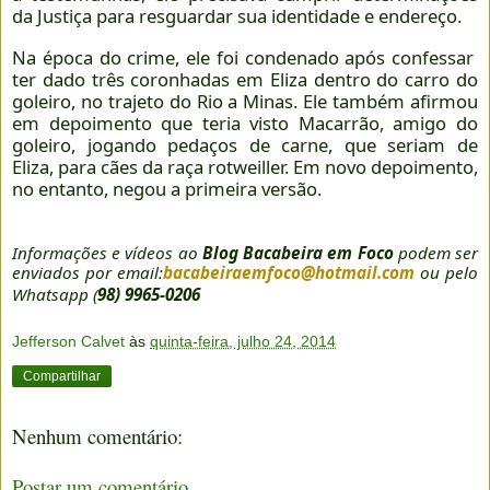
da Justiça para resguardar sua identidade e endereço.
Na época do crime, ele foi condenado após confessar
ter dado três coronhadas em Eliza dentro do carro do
goleiro, no trajeto do Rio a Minas. Ele também afirmou
em depoimento que teria visto Macarrão, amigo do
goleiro, jogando pedaços de carne, que seriam de
Eliza, para cães da raça rotweiller. Em novo depoimento,
no entanto, negou a primeira versão.
Informações e vídeos ao
Blog Bacabeira em Foco
podem ser
enviados por email:
bacabeiraemfoco@hotmail.com
ou pelo
Whatsapp (
98) 9965-0206
Jefferson Calvet
às
quinta-feira, julho 24, 2014
Compartilhar
Nenhum comentário:
Postar um comentário