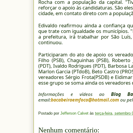
Rocha com a população da capital. "T
reforçar o apoio às candidaturas. São el
cidade, em contato direto com a população
Edivaldo reafirmou ainda a confiança q
que trate com igualdade os municípios. 
a prefeitura, irá trabalhar por São Luí
continuou.
Participaram do ato de apoio os vereado
Filho (PSB), Chaguinhas (PSB), Roberto
(PDT), Ivaldo Rodrigues (PDT), Barbosa L
Marlon Garcia (PTdoB), Beto Castro (PROS
vereadores Sérgio Frota(PSDB) e Eidimar
esse grupo se soma ainda os vereadores d
Informações e vídeos ao
Blog Ba
email:
bacabeiraemfoco@hotmail.com
ou pel
Postado por
Jefferson Calvet
às
terça-feira, setembro 
Nenhum comentário: