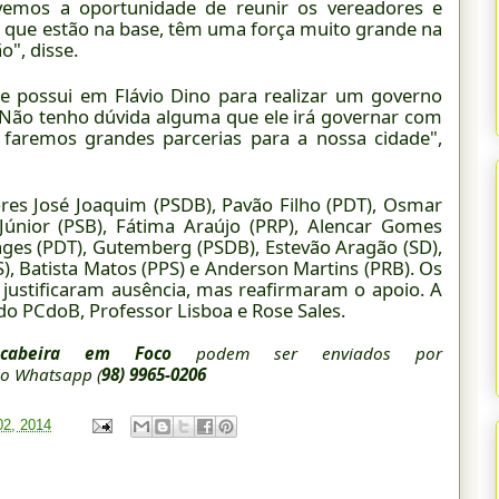
ivemos a oportunidade de reunir os vereadores e
es que estão na base, têm uma força muito grande na
", disse.
ue possui em Flávio Dino para realizar um governo
"Não tenho dúvida alguma que ele irá governar com
s, faremos grandes parcerias para a nossa cidade",
res José Joaquim (PSDB), Pavão Filho (PDT), Osmar
 Júnior (PSB), Fátima Araújo (PRP), Alencar Gomes
ages (PDT), Gutemberg (PSDB), Estevão Aragão (SD),
), Batista Matos (PPS) e Anderson Martins (PRB). Os
 justificaram ausência, mas reafirmaram o apoio. A
o PCdoB, Professor Lisboa e Rose Sales.
cabeira em Foco
podem ser enviados por
o Whatsapp (
98) 9965-0206
02, 2014