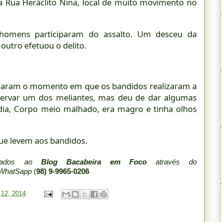
na Rua Heráclito Nina, local de muito movimento no
 homens participaram do assalto. Um desceu da
utro efetuou o delito.
traram o momento em que os bandidos realizaram a
ervar um dos meliantes, mas deu de dar algumas
média, Corpo meio malhado, era magro e tinha olhos
que levem aos bandidos.
viados ao
Blog Bacabeira em Foco
através do
 WhatSapp
(
98) 9-9965-0206
 12, 2014