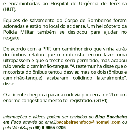
e encaminhadas ao Hospital de Urgência de Teresina
(HUT).
Equipes de salvamento do Corpo de Bombeiros foram
acionadas e estão no local do acidente. Um helicóptero da
Polícia Militar também se deslocou para ajudar no
resgate.
De acordo com a PRF, um caminhoneiro que vinha atrás
do ônibus relatou que o motorista tentou fazer uma
ultrapassem e que o trecho seria permitido, mas acabou
não vendo o caminhão-tanque. “A testemunha disse que o
motorista do ônibus tentou desviar, mas os dois (ônibus e
caminhão-tanque) acabaram colidindo lateralmente”,
disse.
O acidente chegou a parar a rodovia por cerca de 2h e um
enorme congestionamento foi registrado.
(G1PI)
Informações e vídeos podem ser enviados ao
Blog Bacabeira
em Foco
através do email:
bacabeiraemfoco@hotmail.com
ou
pelo WhatSapp
(
98) 9-9965-0206