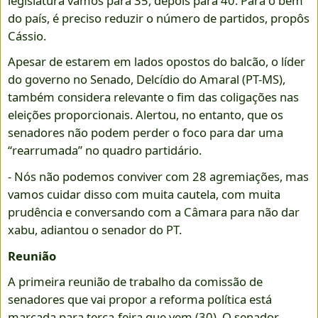
legislatura vamos para 35, depois para 40. Para o bem
do país, é preciso reduzir o número de partidos, propôs
Cássio.
Apesar de estarem em lados opostos do balcão, o líder
do governo no Senado, Delcídio do Amaral (PT-MS),
também considera relevante o fim das coligações nas
eleições proporcionais. Alertou, no entanto, que os
senadores não podem perder o foco para dar uma
“rearrumada” no quadro partidário.
- Nós não podemos conviver com 28 agremiações, mas
vamos cuidar disso com muita cautela, com muita
prudência e conversando com a Câmara para não dar
xabu, adiantou o senador do PT.
Reunião
A primeira reunião de trabalho da comissão de
senadores que vai propor a reforma política está
marcada para terça-feira que vem (30). O senador