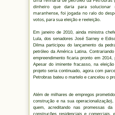
uma refinaria de petróleo da Petrobras
dinheiro que daria para solucionar
maranhense, foi jogada no ralo do despe
votos, para sua eleição e reeleição.
Em janeiro de 2010, ainda ministra che
Lula, dos senadores José Sarney e Ediso
Dilma participou do lançamento da pedra
petróleo da América Latina. Contrariand
empreendimento ficaria pronto em 2014,
Apesar do iminente fracasso, na eleiçã
projeto seria continuado, agora com parce
Petrobras bateu o martelo e cancelou o pro
Além de milhares de empregos prometidos
construção e na sua operacionalização),
quem, acreditando nas promessas da p
construções residenciais e comerciais, 