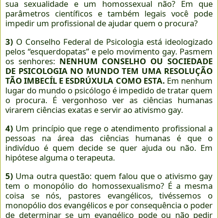
sua sexualidade e um homossexual não? Em que
parâmetros científicos e também legais você pode
impedir um profissional de ajudar quem o procura?
3)
O Conselho Federal de Psicologia está ideologizado
pelos “esquerdopatas” e pelo movimento gay. Pasmem
os senhores:
NENHUM CONSELHO OU SOCIEDADE
DE PSICOLOGIA NO MUNDO TEM UMA RESOLUÇÃO
TÃO IMBECÍL E ESDRÚXULA COMO ESTA.
Em nenhum
lugar do mundo o psicólogo é impedido de tratar quem
o procura. É vergonhoso ver as ciências humanas
virarem ciências exatas e servir ao ativismo gay.
4)
Um princípio que rege o atendimento profissional a
pessoas na área das ciências humanas é que o
indivíduo é quem decide se quer ajuda ou não. Em
hipótese alguma o terapeuta.
5)
Uma outra questão: quem falou que o ativismo gay
tem o monopólio do homossexualismo? É a mesma
coisa se nós, pastores evangélicos, tivéssemos o
monopólio dos evangélicos e por consequência o poder
de determinar se um evangélico pode ou não pedir