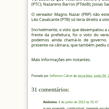
(PTC); Nazareno Barros (PTdoB); Josias S
O vereador Magno Nazar (PRP) não estev
Léo Cavalcante (PTB) só teria direito a v
Incrivelmente, o voto que desempatou a v
frente da prefeitura, foi o voto do vere
podemos ainda chamá-lo de governo. A
presente na câmara, que também pediu o
Mais informações em instantes.
Postado por
Jefferson Calvet
às
terça-feira, junho 04,
31 comentários:
Anônimo
4 de junho de 2013 às 01:47
ja era esperado, combustível, merenda escola