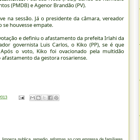
antos (PMDB) e Agenor Brandão (PV).
e na sessão. Já o presidente da câmara, vereador
oto se houvesse empate.
otação e definiu o afastamento da prefeita Irlahi da
ador governista Luis Carlos, o Kiko (PP), se é que
pós o voto, Kiko foi ovacionado pela multidão
 afastamento da gestora rosariense.
 2013
, limpeza publica, remedio, reformas so com empresa de famíliares,