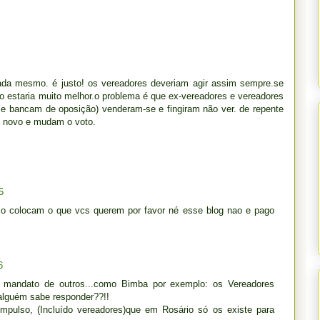
ada mesmo. é justo! os vereadores deveriam agir assim sempre.se
io estaria muito melhor.o problema é que ex-vereadores e vereadores
je bancam de oposição) venderam-se e fingiram não ver. de repente
de novo e mudam o voto.
5
o colocam o que vcs querem por favor né esse blog nao e pago
6
 mandato de outros...como Bimba por exemplo: os Vereadores
 alguém sabe responder??!!
ulso, (Incluído vereadores)que em Rosário só os existe para