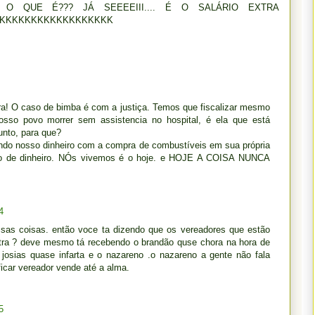
 O QUE É??? JÁ SEEEEIII.... É O SALÁRIO EXTRA
KKKKKKKKKKKKKKKKKK
era! O caso de bimba é com a justiça. Temos que fiscalizar mesmo
nosso povo morrer sem assistencia no hospital, é ela que está
unto, para que?
evando nosso dinheiro com a compra de combustíveis em sua própria
io de dinheiro. NÓs vivemos é o hoje. e HOJE A COISA NUNCA
4
sas coisas. então voce ta dizendo que os vereadores que estão
extra ? deve mesmo tá recebendo o brandão quse chora na hora de
josias quase infarta e o nazareno .o nazareno a gente não fala
ficar vereador vende até a alma.
5