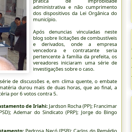
prática de improbidade
administrativa e não cumprimento
dos dispositivos da Lei Orgânica do
município.
Após denuncias vinculadas neste
blog sobre licitações de combustíveis
e derivados, onde a empresa
vencedora e contratante seria
pertencente à família da prefeita, os
vereadores iniciaram uma série de
investigações sobre o caso.
 série de discussões e, em clima quente, o embate
matéria durou mais de duas horas, que ao final, a
ria por 6 votos contra 5.
stamento de Irlahi:
Jardson Rocha (PP); Francimar
(PSD); Ademar do Sindicato (PRP); Jorge do Bingo
stamento:
Pedrosa Necó (PSB); Carlos do Remédio