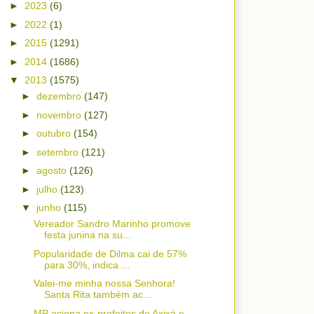
►
2023
(6)
►
2022
(1)
►
2015
(1291)
►
2014
(1686)
▼
2013
(1575)
►
dezembro
(147)
►
novembro
(127)
►
outubro
(154)
►
setembro
(121)
►
agosto
(126)
►
julho
(123)
▼
junho
(115)
Vereador Sandro Marinho promove
festa junina na su...
Popularidade de Dilma cai de 57%
para 30%, indica ...
Valei-me minha nossa Senhora!
Santa Rita também ac...
MP aciona ex-prefeitos de Axixá e