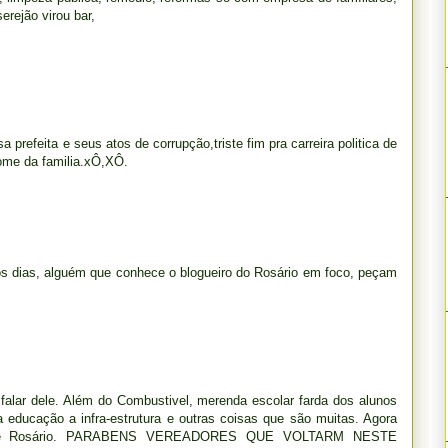
serejão virou bar,
prefeita e seus atos de corrupção,triste fim pra carreira politica de
ome da familia.xÔ,XÔ.
mos dias, alguém que conhece o blogueiro do Rosário em foco, peçam
falar dele. Além do Combustivel, merenda escolar farda dos alunos
a educação a infra-estrutura e outras coisas que são muitas. Agora
vo de Rosário. PARABENS VEREADORES QUE VOLTARM NESTE