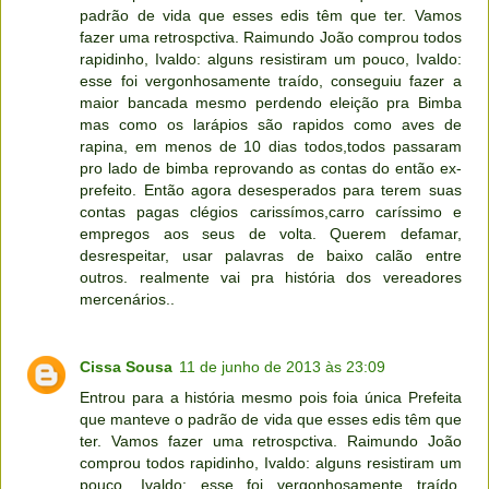
padrão de vida que esses edis têm que ter. Vamos
fazer uma retrospctiva. Raimundo João comprou todos
rapidinho, Ivaldo: alguns resistiram um pouco, Ivaldo:
esse foi vergonhosamente traído, conseguiu fazer a
maior bancada mesmo perdendo eleição pra Bimba
mas como os larápios são rapidos como aves de
rapina, em menos de 10 dias todos,todos passaram
pro lado de bimba reprovando as contas do então ex-
prefeito. Então agora desesperados para terem suas
contas pagas clégios carissímos,carro caríssimo e
empregos aos seus de volta. Querem defamar,
desrespeitar, usar palavras de baixo calão entre
outros. realmente vai pra história dos vereadores
mercenários..
Cissa Sousa
11 de junho de 2013 às 23:09
Entrou para a história mesmo pois foia única Prefeita
que manteve o padrão de vida que esses edis têm que
ter. Vamos fazer uma retrospctiva. Raimundo João
comprou todos rapidinho, Ivaldo: alguns resistiram um
pouco, Ivaldo: esse foi vergonhosamente traído,