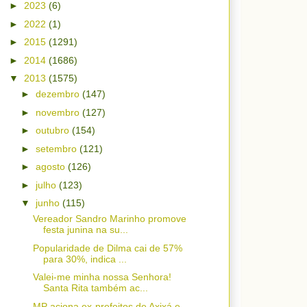
►
2023
(6)
►
2022
(1)
►
2015
(1291)
►
2014
(1686)
▼
2013
(1575)
►
dezembro
(147)
►
novembro
(127)
►
outubro
(154)
►
setembro
(121)
►
agosto
(126)
►
julho
(123)
▼
junho
(115)
Vereador Sandro Marinho promove
festa junina na su...
Popularidade de Dilma cai de 57%
para 30%, indica ...
Valei-me minha nossa Senhora!
Santa Rita também ac...
MP aciona ex-prefeitos de Axixá e