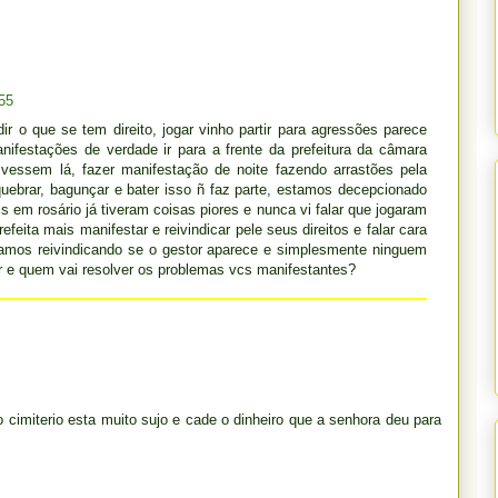
55
edir o que se tem direito, jogar vinho partir para agressões parece
nifestações de verdade ir para a frente da prefeitura da câmara
tivessem lá, fazer manifestação de noite fazendo arrastões pela
uebrar, bagunçar e bater isso ñ faz parte, estamos decepcionado
em rosário já tiveram coisas piores e nunca vi falar que jogaram
efeita mais manifestar e reivindicar pele seus direitos e falar cara
amos reivindicando se o gestor aparece e simplesmente ninguem
tar e quem vai resolver os problemas vcs manifestantes?
 cimiterio esta muito sujo e cade o dinheiro que a senhora deu para