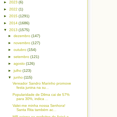
►
2023
(6)
►
2022
(1)
►
2015
(1291)
►
2014
(1686)
▼
2013
(1575)
►
dezembro
(147)
►
novembro
(127)
►
outubro
(154)
►
setembro
(121)
►
agosto
(126)
►
julho
(123)
▼
junho
(115)
Vereador Sandro Marinho promove
festa junina na su...
Popularidade de Dilma cai de 57%
para 30%, indica ...
Valei-me minha nossa Senhora!
Santa Rita também ac...
MP aciona ex-prefeitos de Axixá e