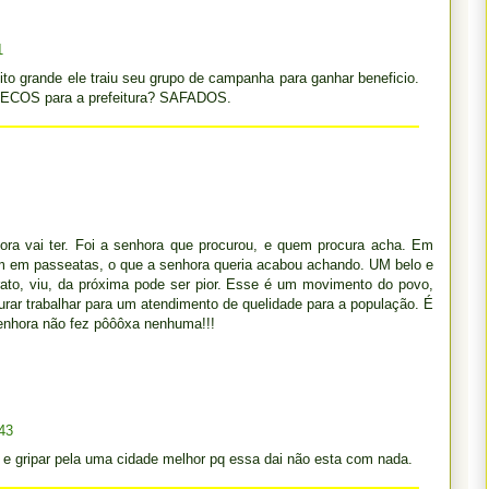
1
grande ele traiu seu grupo de campanha para ganhar beneficio.
DECOS para a prefeitura? SAFADOS.
hora vai ter. Foi a senhora que procurou, e quem procura acha. Em
am em passeatas, o que a senhora queria acabou achando. UM belo e
ato, viu, da próxima pode ser pior. Esse é um movimento do povo,
urar trabalhar para um atendimento de quelidade para a população. É
enhora não fez pôôôxa nenhuma!!!
43
 e gripar pela uma cidade melhor pq essa dai não esta com nada.