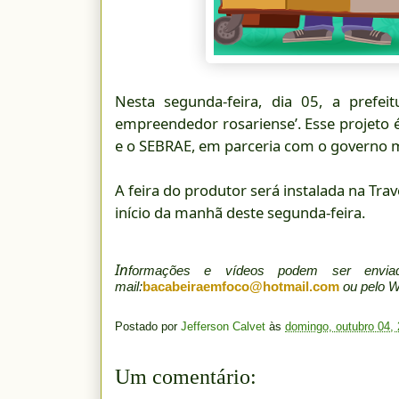
Nesta segunda-feira, dia 05, a prefei
empreendedor rosariense’. Esse projeto é
e o SEBRAE, em parceria com o governo m
A feira do produtor será instalada na Tra
início da manhã deste segunda-feira.
In
formações e vídeos podem ser env
mail:
bacabeiraemfoco@hotmail.com
ou pelo 
Postado por
Jefferson Calvet
às
domingo, outubro 04,
Um comentário: