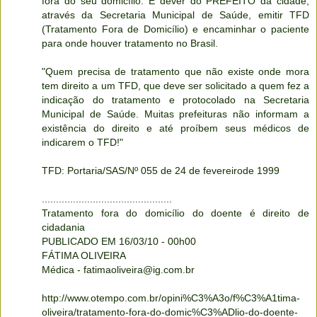
fora do seu domicílio. É dever do PREFEITO da cidade,
através da Secretaria Municipal de Saúde, emitir TFD
(Tratamento Fora de Domicílio) e encaminhar o paciente
para onde houver tratamento no Brasil.
"Quem precisa de tratamento que não existe onde mora
tem direito a um TFD, que deve ser solicitado a quem fez a
indicação do tratamento e protocolado na Secretaria
Municipal de Saúde. Muitas prefeituras não informam a
existência do direito e até proíbem seus médicos de
indicarem o TFD!"
TFD: Portaria/SAS/Nº 055 de 24 de fevereirode 1999
..............................................
Tratamento fora do domicílio do doente é direito de
cidadania
PUBLICADO EM 16/03/10 - 00h00
FÁTIMA OLIVEIRA
Médica - fatimaoliveira@ig.com.br
http://www.otempo.com.br/opini%C3%A3o/f%C3%A1tima-
oliveira/tratamento-fora-do-domic%C3%ADlio-do-doente-