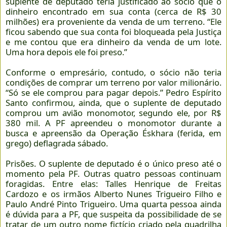
suplente de deputado teria justificado ao sócio que o
dinheiro encontrado em sua conta (cerca de R$ 30
milhões) era proveniente da venda de um terreno. “Ele
ficou sabendo que sua conta foi bloqueada pela Justiça
e me contou que era dinheiro da venda de um lote.
Uma hora depois ele foi preso.”
Conforme o empresário, contudo, o sócio não teria
condições de comprar um terreno por valor milionário.
“Só se ele comprou para pagar depois.” Pedro Espírito
Santo confirmou, ainda, que o suplente de deputado
comprou um avião monomotor, segundo ele, por R$
380 mil. A PF apreendeu o monomotor durante a
busca e apreensão da Operação Éskhara (ferida, em
grego) deflagrada sábado.
Prisões. O suplente de deputado é o único preso até o
momento pela PF. Outras quatro pessoas continuam
foragidas. Entre elas: Talles Henrique de Freitas
Cardozo e os irmãos Alberto Nunes Trigueiro Filho e
Paulo André Pinto Trigueiro. Uma quarta pessoa ainda
é dúvida para a PF, que suspeita da possibilidade de se
tratar de um outro nome fictício criado pela quadrilha