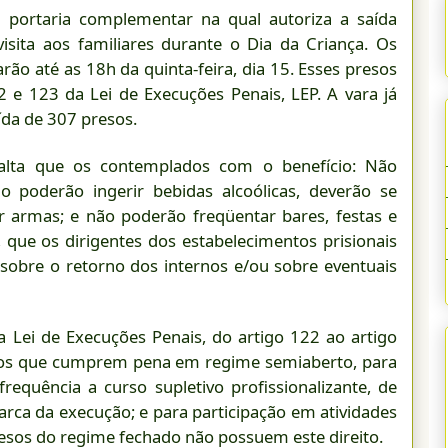
 portaria complementar na qual autoriza a saída
isita aos familiares durante o Dia da Criança. Os
arão até as 18h da quinta-feira, dia 15. Esses presos
 e 123 da Lei de Execuções Penais, LEP. A vara já
ída de 307 presos.
alta que os contemplados com o benefício: Não
 poderão ingerir bebidas alcoólicas, deverão se
r armas; e não poderão freqüentar bares, festas e
 que os dirigentes dos estabelecimentos prisionais
obre o retorno dos internos e/ou sobre eventuais
a Lei de Execuções Penais, do artigo 122 ao artigo
dos que cumprem pena em regime semiaberto, para
 frequência a curso supletivo profissionalizante, de
arca da execução; e para participação em atividades
Presos do regime fechado não possuem este direito.