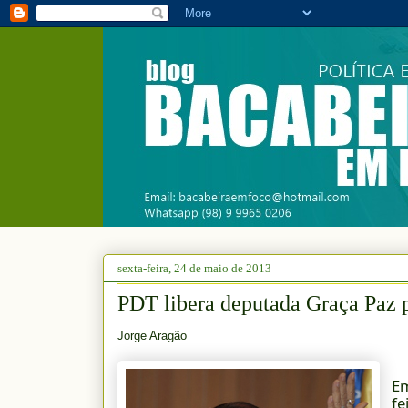
sexta-feira, 24 de maio de 2013
PDT libera deputada Graça Paz p
Jorge Aragão
Em
f