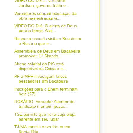
VÍDEO DO DIA 2: Vereador
Jardson, governo Irlahi e...
Vereadores cobram execução da
obra nas estradas vi...
VÍDEO DO DIA: O alerta de Deus
para a Igreja. Assi...
Roseana cancela visita a Bacabeira
e Rosário que e...
Assembleia de Deus em Bacabeira
promoveu 1° Simpós...
Abono salarial do PIS está
disponível na Caixa e n...
PF e MPF investigam falsos
pescadores em Bacabeira
Inscrições para o Enem terminam
hoje (27)
ROSÁRIO: Vereador Ademar do
Sindicato mantém postu...
TSE permite que ficha-suja eleja
parente em seu lugar
TJ-MA conclui novo fórum em
Santa Rita