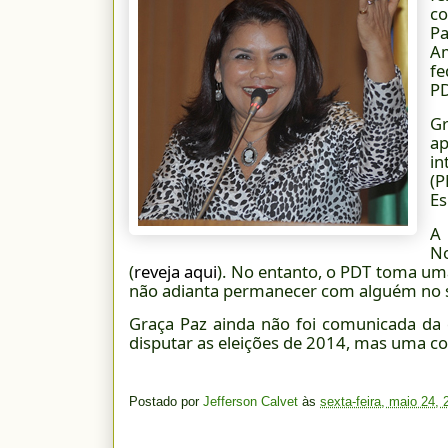
co
Pa
A
fe
PD
Gr
ap
in
(P
Es
A 
N
(
reveja aqui
). No entanto, o PDT toma uma
não adianta permanecer com alguém no se
Graça Paz ainda não foi comunicada da 
disputar as eleições de 2014, mas uma coi
Postado por
Jefferson Calvet
às
sexta-feira, maio 24, 