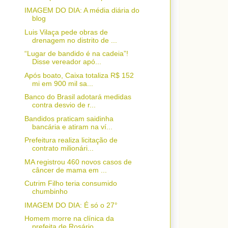
IMAGEM DO DIA: A média diária do
blog
Luis Vilaça pede obras de
drenagem no distrito de ...
“Lugar de bandido é na cadeia”!
Disse vereador apó...
Após boato, Caixa totaliza R$ 152
mi em 900 mil sa...
Banco do Brasil adotará medidas
contra desvio de r...
Bandidos praticam saidinha
bancária e atiram na ví...
Prefeitura realiza licitação de
contrato milionári...
MA registrou 460 novos casos de
câncer de mama em ...
Cutrim Filho teria consumido
chumbinho
IMAGEM DO DIA: É só o 27°
Homem morre na clínica da
prefeita de Rosário