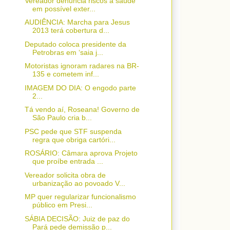
Vereador denuncia riscos à saúde
em possível exter...
AUDIÊNCIA: Marcha para Jesus
2013 terá cobertura d...
Deputado coloca presidente da
Petrobras em ‘saia j...
Motoristas ignoram radares na BR-
135 e cometem inf...
IMAGEM DO DIA: O engodo parte
2...
Tá vendo aí, Roseana! Governo de
São Paulo cria b...
PSC pede que STF suspenda
regra que obriga cartóri...
ROSÁRIO: Câmara aprova Projeto
que proíbe entrada ...
Vereador solicita obra de
urbanização ao povoado V...
MP quer regularizar funcionalismo
público em Presi...
SÁBIA DECISÃO: Juiz de paz do
Pará pede demissão p...