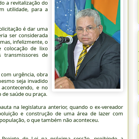
o a revitalização do
 utilidade, para a
olicitação é dar uma
eria ser considerada
 mas, infelizmente, o
 colocação de lixo
s transmissores de
e com urgência, obra
esmo seja invadido
 acontecendo, e no
o de saúde ou praça.
auta na legislatura anterior, quando o ex-vereador
spoluição e construção de uma área de lazer com
 população, o que também não aconteceu.
Projeto de Lei na próxima sessão, proibindo a