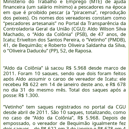
Ministério do Trabalho e Emprego (MTE) de ajuda
financeira (um salário mínimo) a pescadores na época
em que é proibido pescar (a “piracema”, reprodução
dos peixes). Os nomes dos vereadores constam como
“pescadores artesanais” no Portal da Transparência da
Controladoria Geral da União (CGU): Aldo Wilson Silva
Machado, o “Aldo da Colônia” (PSB), de 47 anos, de
Icatu; Erivelton dos Santos Pereira, o “Vetinho” (PMDB),
41, de Bequimão; e Roberto Oliveira Saldanha da Silva,
o “Oliveira Daducéu” (PP), 52, de Raposa.
“Aldo da Colônia” já sacou R$ 5.968 desde março de
2011. Foram 10 saques, sendo que dois foram feitos
após Aldo assumir o cargo de vereador de Icatu: ele
recebeu R$ 622 em 14 de janeiro deste ano, e R$ 678
no dia 31 do mesmo mês. Total dos saques após a
posse: R$ 1.300.
“Vetinho” tem saques registrados no portal da CGU
desde abril de 2011. São 10 saques, totalizando, como
no caso de “Aldo da Colônia”, R$ 5.968. Depois de
empossado, o vereador de Bequimão igualmente fez
dois saques – de R$ 622 em 3 de janeiro e R$ 678 em 4