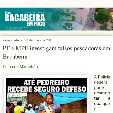
segunda-feira, 27 de maio de 2013
PF e MPF investigam falsos pescadores em
Bacabeira
Folha do Maranhão
A Polícia
Federal
pode
desmon
tar a
qualque
r