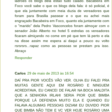
ladrões os blogs dela estão tudo calado. Bacabeira em
Foco você sabe o que os blogs dela fala: è só policial, é
que ela juntamente com meia duzia de vereadores que
foram para Brasilia passear e o que eu achei mais
engraçado Bacabeira em Foco, quanto ela juntamente com
o "marido" dela Pedro Vasconcelos foram almoçar com o
senador João Alberto no hotel 5 estrelas os vereadores
ficaram almiçando no come em pè que tem lá perto e ela
na disse assim me espera ai daqui a pouco eu volto
rsrsrsrs...rapaz como as pessoas se prestam pra isso.
Abraço
Responder
Carlos
29 de maio de 2013 às 16:54
DAÍ PRA PIOR VOCÊS VÃO VER. OLHA EU FALEI PRA
MUITAS GENTE AQUI EM ROSÁRIO E NINGUEM
ACREDITAVA, EU CANCEI DE FALAR NA BOCA MALDITA
QUE A SENHORA IRLAHI SERIA PIOR QUE BIMBA
PORQUE LÁ DEFENDIA MUITO ELA E QUANDO EU
FALAVA ALGUMAS PESSOAS DIZIAM EU DUVIDO PIOR
QUE BIMBA NÃO TEM E VC VER HOJE ROSÁRIO UMA