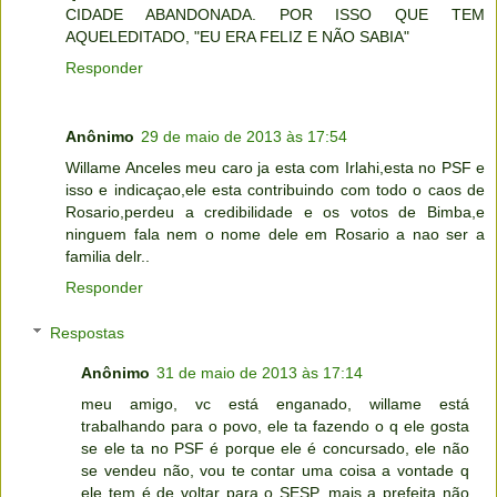
CIDADE ABANDONADA. POR ISSO QUE TEM
AQUELEDITADO, "EU ERA FELIZ E NÃO SABIA"
Responder
Anônimo
29 de maio de 2013 às 17:54
Willame Anceles meu caro ja esta com Irlahi,esta no PSF e
isso e indicaçao,ele esta contribuindo com todo o caos de
Rosario,perdeu a credibilidade e os votos de Bimba,e
ninguem fala nem o nome dele em Rosario a nao ser a
familia delr..
Responder
Respostas
Anônimo
31 de maio de 2013 às 17:14
meu amigo, vc está enganado, willame está
trabalhando para o povo, ele ta fazendo o q ele gosta
se ele ta no PSF é porque ele é concursado, ele não
se vendeu não, vou te contar uma coisa a vontade q
ele tem é de voltar para o SESP, mais a prefeita não