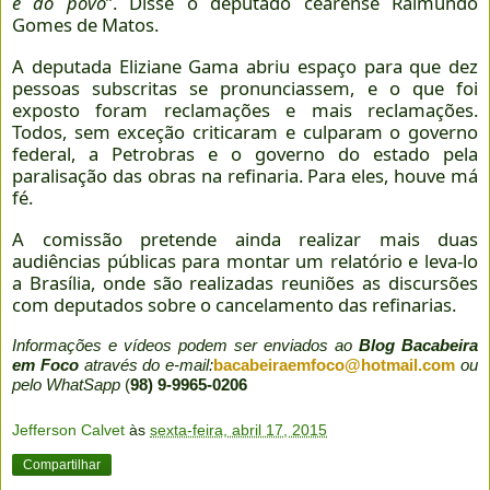
é do povo
”. Disse o deputado cearense Raimundo
Gomes de Matos.
A deputada Eliziane Gama abriu espaço para que dez
pessoas subscritas se pronunciassem, e o que foi
exposto foram reclamações e mais reclamações.
Todos, sem exceção criticaram e culparam o governo
federal, a Petrobras e o governo do estado pela
paralisação das obras na refinaria. Para eles, houve má
fé.
A comissão pretende ainda realizar mais duas
audiências públicas para montar um relatório e leva-lo
a Brasília, onde são realizadas reuniões as discursões
com deputados sobre o cancelamento das refinarias.
Informações e vídeos podem ser enviados ao
Blog Bacabeira
em Foco
através do e-mail:
bacabeiraemfoco@hotmail.com
ou
pelo WhatSapp
(
98) 9-9965-0206
Jefferson Calvet
às
sexta-feira, abril 17, 2015
Compartilhar